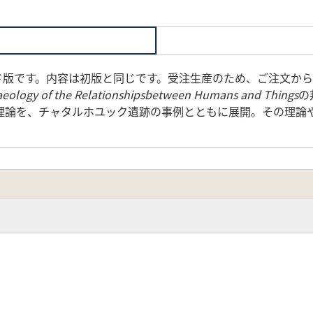
ンド版です。内容は初版と同じです。受注生産のため、ご注文から
aeology of the Relationshipsbetween Humans and Things
の
理論を、チャタルホユック遺跡の事例とともに展開。その理論