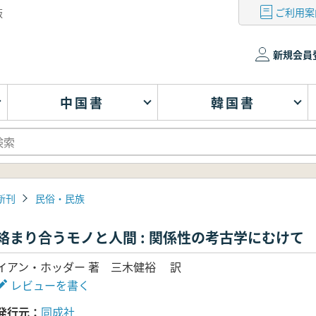
ご利用案
版
新規会員
中国書
韓国書
新刊
民俗・民族
絡まり合うモノと人間 : 関係性の考古学にむけて
イアン・ホッダー 著 三木健裕 訳
レビューを書く
発行元
同成社