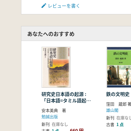
レビューを書く
あなたへのおすすめ
研究史日本語の起源 :
鉄の文明
「日本語=タミル語起源
窪田 蔵郎 
説」批判
雄山閣
安本美典 著
勉誠出版
新刊
在庫な
新刊
在庫なし
古書
1 点
660 円
古書
1 点