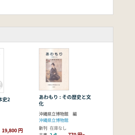
本
あわもり : その歴史と文
本史2
化
沖縄県立博物館 編
沖縄県立博物館
新刊
在庫なし
19,800 円
770 円~
古書
2 点