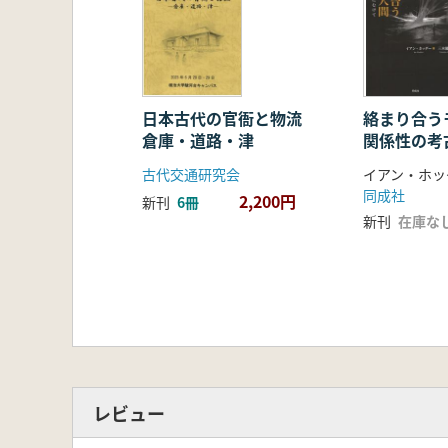
日本古代の官衙と物流
絡まり合うモ
倉庫・道路・津
関係性の考
古代交通研究会
同成社
2,200円
新刊
6冊
新刊
在庫な
レビュー