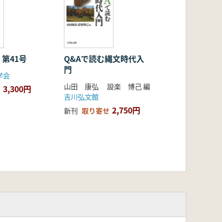
 第41号
Q&Aで読む縄文時代入
門
学会
山田 康弘 設楽 博己 編
3,300円
吉川弘文館
2,750円
新刊
取り寄せ