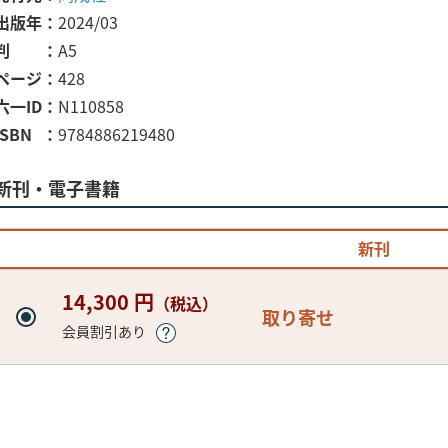
出版年
2024/03
判
A5
ページ
428
六一ID
N110858
ISBN
9784886219480
新刊・電子書籍
新刊
14,300 円
（税込）
取り寄せ
会員割引あり