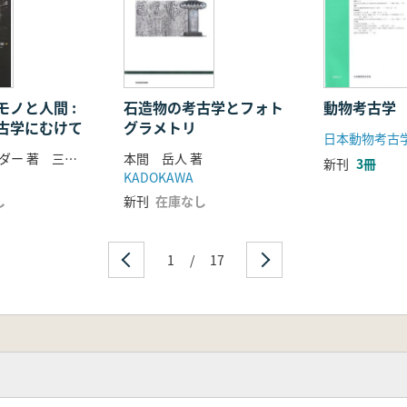
ノと人間 :
石造物の考古学とフォト
動物考古学
古学にむけて
グラメトリ
日本動物考古
イアン・ホッダー 著 三木健裕 訳
本間 岳人 著
新刊
3冊
KADOKAWA
し
新刊
在庫なし
1
/
17