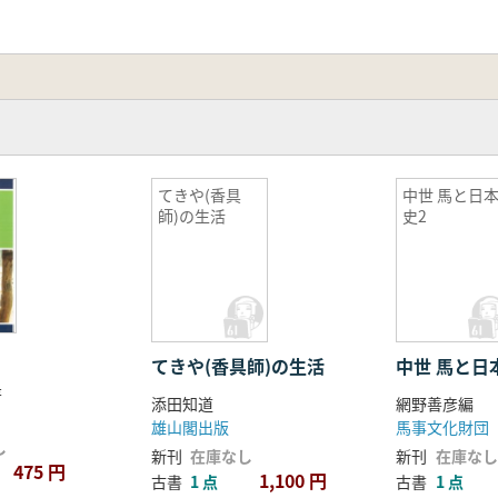
てきや(香具
中世 馬と日
師)の生活
史2
史
てきや(香具師)の生活
中世 馬と日
著
添田知道
網野善彦編
雄山閣出版
馬事文化財団
し
新刊
在庫なし
新刊
在庫なし
475 円
1,100 円
古書
1 点
古書
1 点