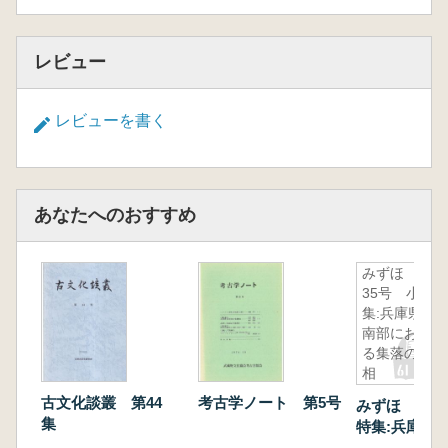
レビュー
レビューを書く
あなたへのおすすめ
みずほ 第
35号 小特
集:兵庫県東
南部におけ
る集落の様
相
古文化談叢 第44
考古学ノート 第5号
みずほ 第3
集
特集:兵庫県
おける集落の