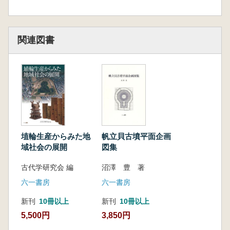
関連図書
埴輪生産からみた地
帆立貝古墳平面企画
域社会の展開
図集
古代学研究会 編
沼澤 豊 著
六一書房
六一書房
新刊
10冊以上
新刊
10冊以上
5,500円
3,850円