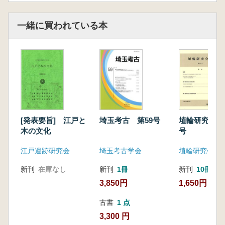
一緒に買われている本
[発表要旨] 江戸と
埼玉考古 第59号
埴輪研究会誌
木の文化
号
江戸遺跡研究会
埼玉考古学会
埴輪研究会
新刊
在庫なし
新刊
1冊
新刊
10冊
3,850円
1,650円
古書
1 点
3,300 円