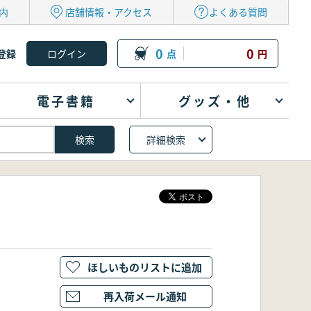
内
店舗情報・アクセス
よくある質問
0
0
登録
点
円
電子書籍
グッズ・他
詳細検索
ほしいものリストに追加
再入荷メール通知