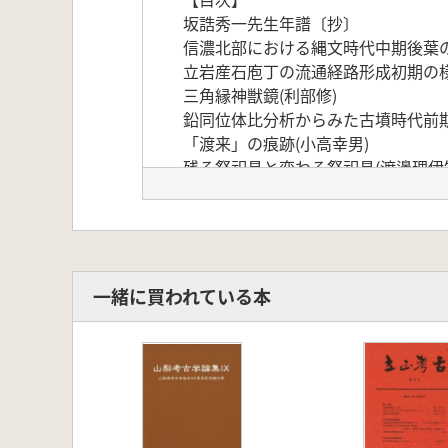
坂誥秀一先生年譜〔抄〕
信濃北部における縄文時代中期後葉の
立岩産石庖丁の流通経路形成初期の様
三角縁神獣鏡(利部修)
鉛同位体比分析からみた古墳時代前期
「渡来」の痕跡(小高幸男)
残る祭祀具と変わる祭祀具(渡邊理伊
古墳時代前期の土器埋設遺構を考える
落川・一の宮遺跡出土の「磨痕石」(
九州の須恵器生産に関する一考察(小
補遺 日本古代の氷池について(中山晋
富山県における経塚のランドスケープか
一緒に買われている本
「山寺」論序説(一)(時枝務)東国出土
信濃における中世国衆の本拠について
中世地方領主と茶(篠原浩恵)
近世江戸における魚類の値段と食文化
江戸市中における麹室の形態変化(中
石工研究の展望(斎木勝)