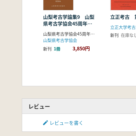
伯耆・倉吉所在の五輪塔(森下哲哉)
群馬県浄法寺層塔の造立年代(本間岳
群馬県安養寺跡笠塔婆の検討(村山卓
山梨考古学論集9 山梨
立正考古 
県考古学協会45周年記
中世末から近世初頭の四国遍路板碑の
立正大学考古
念論文集
近世初期における非塔形墓標の諸相(
山梨県考古学協会45周年記念論文集編集委員会 編
新刊
在庫な
播磨福本池田家の墓石(池上悟)
山梨県考古学協会
江戸から運ばれた石塔群(和田好史)
3,850円
新刊
1冊
中澤藤右衛門建碑譚(唐澤至朗)
二豊における儒者の葬制(吉田博嗣)
カナダ北西海岸のトーテムポールの立
西域出土と伝えられる断簡等の紹介(そ
古蜀・青銅製跪坐象覚書(大竹憲治)
レビュー
レビューを書く