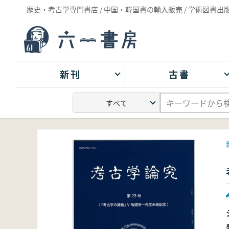
歴史・考古学専門書店 / 中国・韓国書の輸入販売 / 学術図書出
新刊
古書