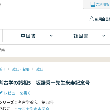
ご利用案
版
新規会員
中国書
韓国書
新刊
雑誌・紀要
雑誌
考古学の諸相5 坂誥秀一先生米寿記念号
レビューを書く
シリーズ
考古学論究 第23号
発行元
立正大学考古学会