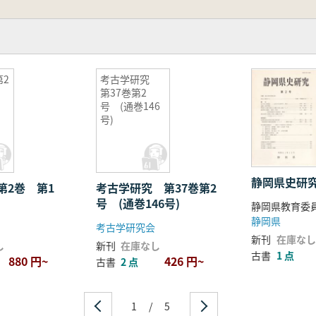
2
考古学研究
第37巻第2
号 (通巻146
号)
静岡県史研
第2巻 第1
考古学研究 第37巻第2
号 (通巻146号)
静岡県
考古学研究会
新刊
在庫なし
し
新刊
在庫なし
古書
1 点
880 円~
426 円~
古書
2 点
1
/
5