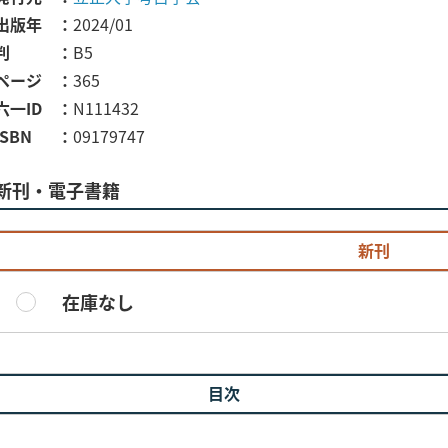
出版年
2024/01
判
B5
ページ
365
六一ID
N111432
ISBN
09179747
新刊・電子書籍
新刊
在庫なし
目次