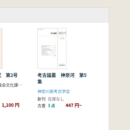
究 第2号
考古論叢 神奈河 第5
集
静岡県教育委員会文化課県史編さん室 編
神奈川県考古学会
新刊
在庫なし
1,100 円
447 円~
古書
3 点