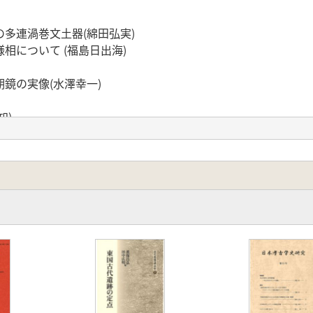
多連渦巻文土器(綿田弘実)
相について (福島日出海)
鏡の実像(水澤幸一)
知)
(神林幸太朗)
福田健司)
林昭彦)
)
ら (藤田富士夫)
の中世鬼瓦(小林康幸)
(河西克造)
的価値との相関性(阿部常樹)
野光将)