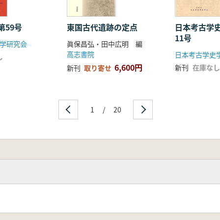
人)
)
第59号
東国古代遺跡の定点
日本考古学
11号
再検討(岡本桂典)
学研究会
眞保昌弘・田中広明 編
三好義三)
高志書院
日本考古学史
し
6,600円
新刊
在庫なし
新刊
取り寄せ
つ地(関俊彦)
1
/
20
の2)(磯部武男)