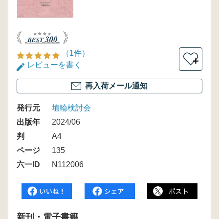
（1件）
＋
レビューを書く
再入荷メール通知
発行元
埴輪検討会
出版年
2024/06
判
A4
ページ
135
六一ID
N112006
新刊・電子書籍