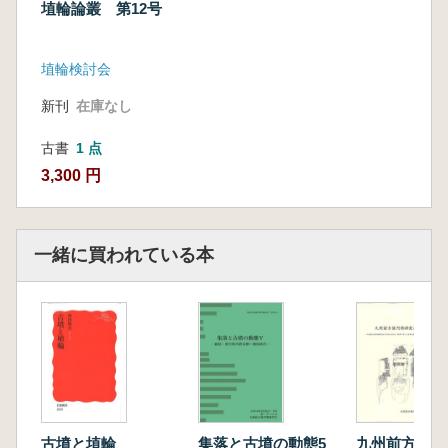
埴輪論叢 第12号
埴輪検討会
新刊
在庫なし
古書
1 点
3,300 円
一緒に買われている本
古墳と埴輪
集落と古墳の動態5
九州前方後円