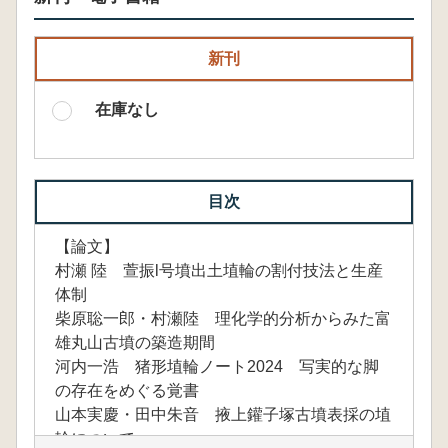
新刊
在庫なし
目次
【論文】
村瀬 陸 萱振l号墳出土埴輪の割付技法と生産
体制
柴原聡一郎・村瀬陸 理化学的分析からみた富
雄丸山古墳の築造期間
河内一浩 猪形埴輪ノート2024 写実的な脚
の存在をめぐる覚書
山本実慶・田中朱音 掖上鑵子塚古墳表採の埴
輪について