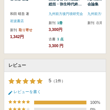
総括・弥生時代終末
会論集
期〜飛鳥時代
和田 晴吾 著
九州前方後円墳研究会
九州前方後円
岩波書店
新刊
1冊
新刊
在庫なし
3,300円
新刊
取り寄せ
1,342円
古書
1 点
3,300 円
レビュー
5
（1件）
レビューを書く
100%
0%