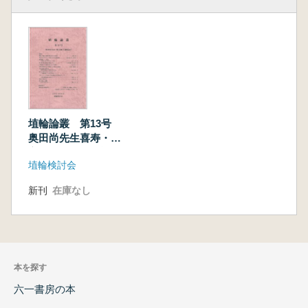
埴輪論叢 第13号
奥田尚先生喜寿・鐘
方正樹さん還暦記念
埴輪検討会
号
新刊
在庫なし
本を探す
六一書房の本