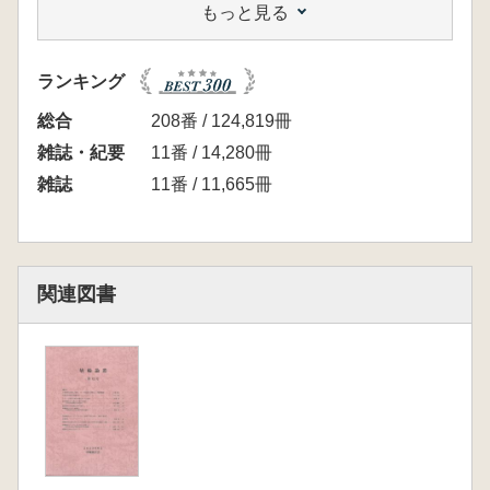
もっと見る
白神典之 円筒埴輪の2次調整に関する若干の
検討
木村理・廣瀬覚 王権中枢地域における埴輪工
ランキング
人の移動と生産組織
北山大熙 木津川流域の埴輪生産 薬師堂古墳
総合
208番 / 124,819冊
出土の埴輪分析を中心に
雑誌・紀要
11番 / 14,280冊
河内一浩 藤井寺市澤田発見の円筒棺につい
雑誌
11番 / 11,665冊
て 『埋蔵物録』から読み取れること
阿部 功 V期における円筒埴輪・形象埴輪の粘
土帯貼付について 兵庫県播磨地域の事例から
村瀬 陸 埴輪列の調査方法
関連図書
奥田 尚 香山の嶺土と埴輪 桜井市付近の例
として
【資料報告】
柴原聡一郎・村瀬陸・古谷真人・渡辺夏海・木
村日向子・水川慶紀・山口等悟 鶯塚古墳の基
礎的研究