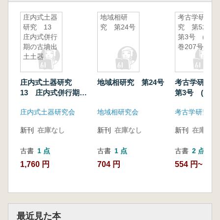
庄内式土器
地域相研
考古学研
研究 13
究 第24号
究 第52巻
庄内式併行
第3号 (通
期の古墳出
巻207号)
土土器
庄内式土器研究
地域相研究 第24号
考古学研究 
13 庄内式併行期の
第3号 (通巻2
古墳出土土器
庄内式土器研究会
地域相研究会
考古学研究会
新刊
在庫なし
新刊
在庫なし
新刊
在庫なし
古書
1 点
古書
1 点
古書
2 点
1,760 円
704 円
554 円~
最近見た本