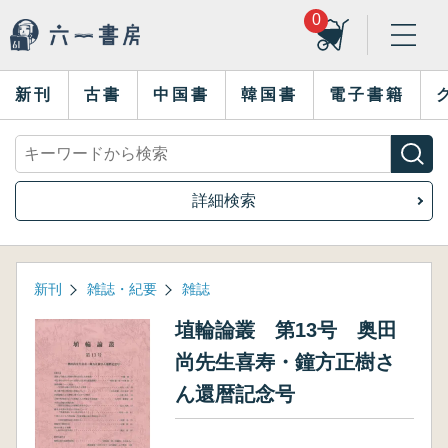
0
新刊
古書
中国書
韓国書
電子書籍
詳細検索
新刊
雑誌・紀要
雑誌
埴輪論叢 第13号 奥田
尚先生喜寿・鐘方正樹さ
ん還暦記念号