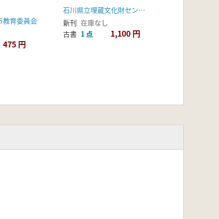
石川県立埋蔵文化財センター
市教育委員会
新刊
在庫なし
1,100 円
古書
1 点
475 円