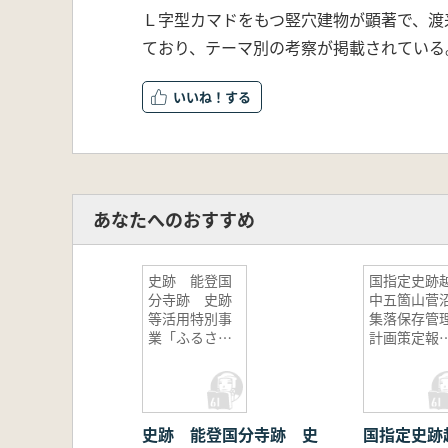
Ｌ字型カマドをもつ竪穴建物が顕著で、渡
ており、テーマ別の考察が掲載されている
いいね！
あなたへのおすすめ
史跡 能登国
国指定史跡
分寺跡 史跡
中五箇山菅
等活用特別事
集落保存管
業「ふるさと
計画策定報
歴史の広場」
書
整備概報2
史跡 能登国分寺跡 史
国指定史跡