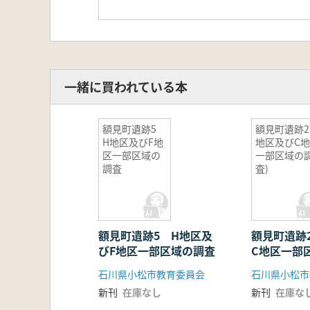
一緒に買われている本
額見町遺跡5
額見町遺跡2
H地区及びF地
地区及びC
区一部区域の
一部区域の
調査
査)
額見町遺跡5 H地区及
額見町遺跡2
びF地区一部区域の調査
C地区一部
石川県小松市教育委員会
石川県小松市
新刊
在庫なし
新刊
在庫な