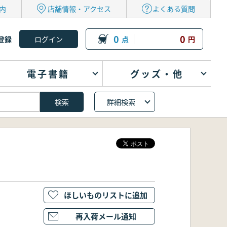
内
店舗情報・アクセス
よくある質問
0
0
登録
点
円
電子書籍
グッズ・他
詳細検索
ほしいものリストに追加
再入荷メール通知