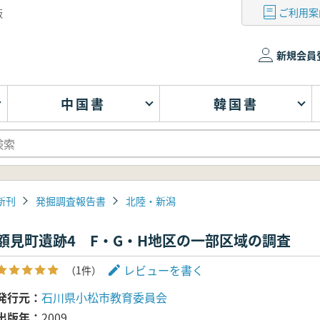
ご利用案
版
新規会員
中国書
韓国書
新刊
発掘調査報告書
北陸・新潟
額見町遺跡4 F・G・H地区の一部区域の調査
レビューを書く
（1件）
発行元
石川県小松市教育委員会
出版年
2009