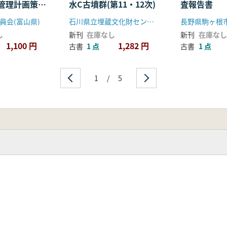
管理計画策定
水C古墳群(第11・12次)
査報告書
員会(富山県)
石川県立埋蔵文化財センター
長野県駒ヶ根
し
新刊
在庫なし
新刊
在庫なし
1,100 円
1,282 円
古書
1 点
古書
1 点
1
/
5