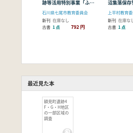
跡等活用特別事業「ふる
沼集落保存
さと歴史の広場」整備概
報告書
石川県七尾市教育委員会
上平村教育委
報2
新刊
在庫なし
新刊
在庫な
792 円
古書
1 点
古書
1 点
最近見た本
額見町遺跡4
F・G・H地区
の一部区域の
調査