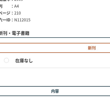
判
A4
ページ
210
六一ID
N112015
新刊・電子書籍
新刊
在庫なし
内容