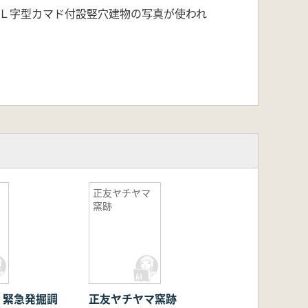
、Ｌ字型カマド付設竪穴建物の写真が使われ
正友ヤチヤマ
窯跡
 緊急発掘調
正友ヤチヤマ窯跡