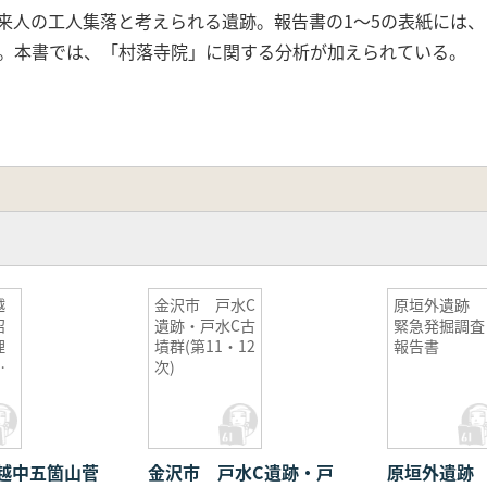
来人の工人集落と考えられる遺跡。報告書の1～5の表紙には
。本書では、「村落寺院」に関する分析が加えられている。
越
金沢市 戸水C
原垣外遺跡
沼
遺跡・戸水C古
緊急発掘調査
理
墳群(第11・12
報告書
告
次)
越中五箇山菅
金沢市 戸水C遺跡・戸
原垣外遺跡