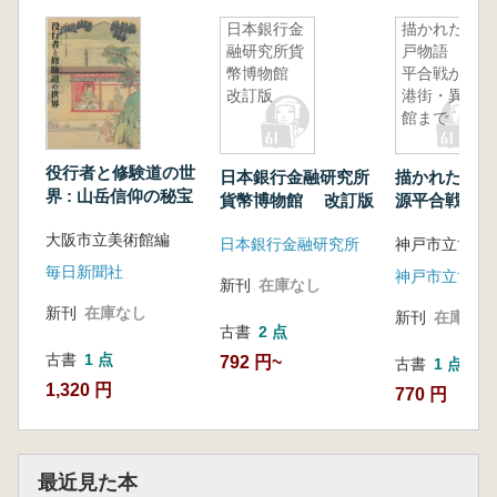
日本銀行金
描かれた神
融研究所貨
戸物語 源
幣博物館
平合戦から
改訂版
港街・異人
館まで
役行者と修験道の世
日本銀行金融研究所
描かれた神
界 : 山岳信仰の秘宝
貨幣博物館 改訂版
源平合戦から
異人館まで
大阪市立美術館編
日本銀行金融研究所
神戸市立博物
毎日新聞社
神戸市立博物
新刊
在庫なし
新刊
在庫なし
新刊
在庫なし
古書
2 点
古書
1 点
792 円~
古書
1 点
1,320 円
770 円
最近見た本