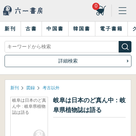
0
新刊
古書
中国書
韓国書
電子書籍
詳細検索
新刊
図録
考古以外
岐阜は日本のど真ん中 : 岐
岐阜は日本のど真
ん中 : 岐阜県植物
阜県植物誌は語る
誌は語る