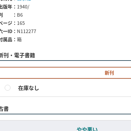
出版年
1940/
判
B6
ページ
165
六一ID
N112277
付属品
箱
新刊・電子書籍
新刊
在庫なし
古書
やや悪い