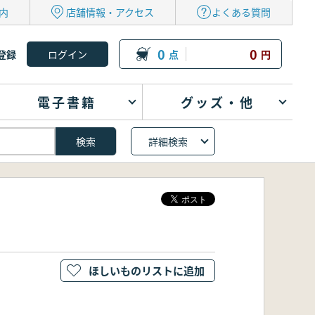
内
店舗情報・アクセス
よくある質問
0
0
登録
点
円
電子書籍
グッズ・他
詳細検索
ほしいものリストに追加