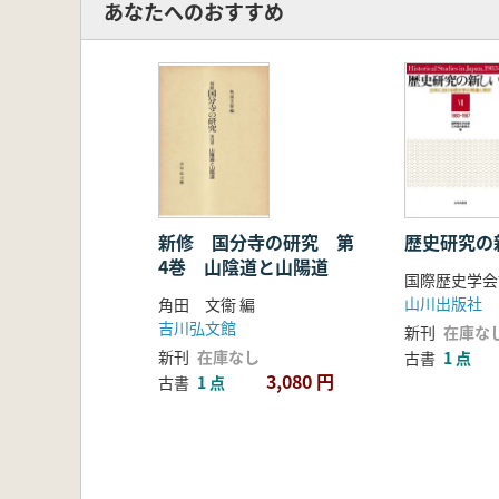
あなたへのおすすめ
新修 国分寺の研究 第
歴史研究の
4巻 山陰道と山陽道
山川出版社
角田 文衞 編
吉川弘文館
新刊
在庫な
新刊
在庫なし
古書
1 点
3,080 円
古書
1 点