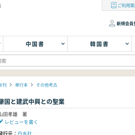
ご利用案
版
新規会員
中国書
韓国書
新刊
単行本
その他考古
肇国と建武中興との聖業
山田孝雄 著
レビューを書く
発行元
白水社