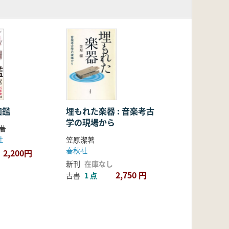
図鑑
埋もれた楽器 : 音楽考古
学の現場から
 著
社
笠原潔著
春秋社
2,200円
新刊
在庫なし
2,750 円
古書
1 点