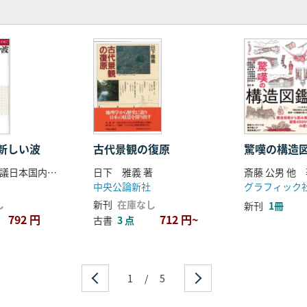
新しい波
古代景観の復原
驚嘆の構造
国際歴史学会議日本国内委員会 編
日下 雅義 著
斎藤 公男 他
中央公論新社
グラフィック
し
新刊
在庫なし
新刊
1冊
792 円
712 円~
古書
3 点
1
/
5