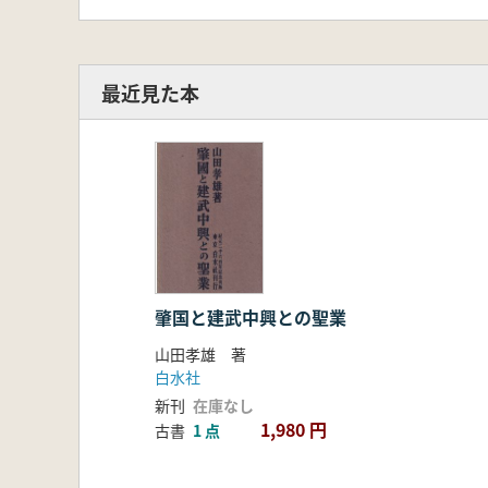
最近見た本
肇国と建武中興との聖業
山田孝雄 著
白水社
新刊
在庫なし
1,980 円
古書
1 点