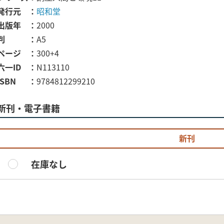
発行元
昭和堂
出版年
2000
判
A5
ページ
300+4
六一ID
N113110
ISBN
9784812299210
新刊・電子書籍
新刊
在庫なし