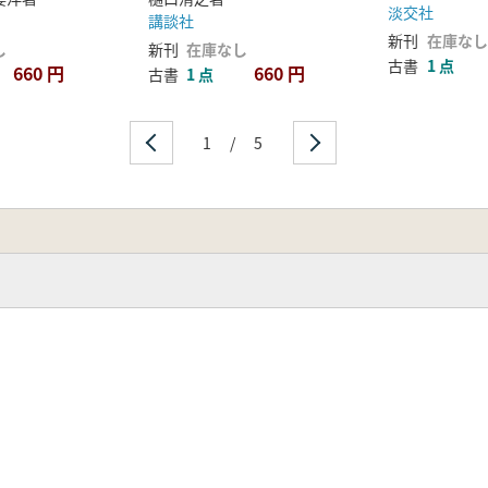
淡交社
講談社
新刊
在庫なし
し
新刊
在庫なし
古書
1 点
660 円
660 円
古書
1 点
1
/
5