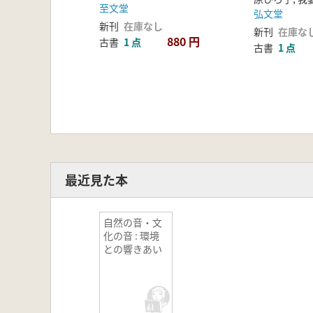
至文堂
弘文堂
新刊
在庫なし
新刊
在庫な
880 円
古書
1 点
古書
1 点
最近見た本
自然の音・文
化の音 : 環境
との響きあい