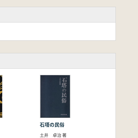
石塔の民俗
土井 卓治 著