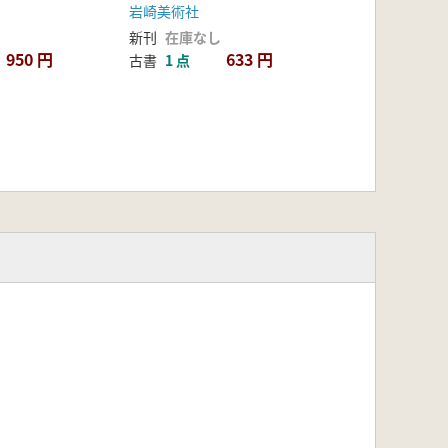
岩崎美術社
新刊
在庫なし
950 円
633 円
古書
1 点