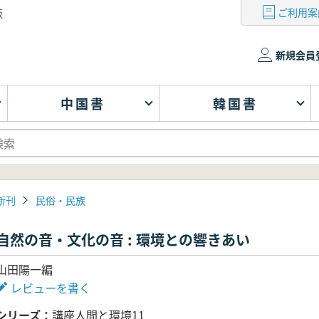
ご利用案
版
新規会員
中国書
韓国書
新刊
民俗・民族
自然の音・文化の音 : 環境との響きあい
山田陽一編
レビューを書く
シリーズ
講座人間と環境11