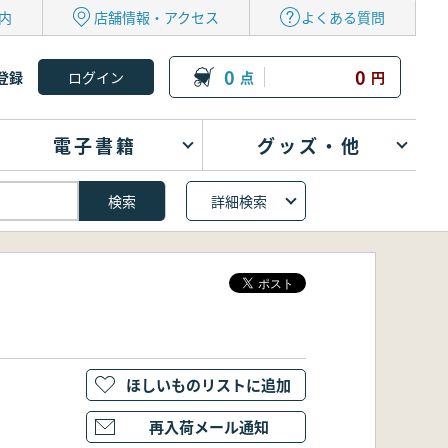
内
店舗情報・アクセス
よくある質問
0
0
登録
点
円
電子書籍
グッズ・他
詳細検索
ほしいものリストに追加
再入荷メール通知