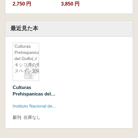
ための文献アンソロ
2,750 円
3,850 円
ジー:テオティワカン
考古学史プロジェク
ト)
最近見た本
Culturas
Prehispanicas
del Golfo(メ
キシコ湾の先
スペイン文化)
Culturas
Prehispanicas del
Golfo(メキシコ湾の
Instituto Nacional de Anthropologia e Historia
先スペイン文化)
新刊
在庫なし