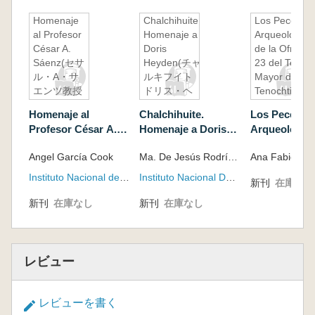
Homenaje
Chalchihuite.
Los Peces
al Profesor
Homenaje a
Arqueológico
César A.
Doris
de la Ofrend
Sáenz(セサ
Heyden(チャ
23 del Templ
ル・A・サ
ルキフイト
Mayor de
エンツ教授
ドリス・ヘ
Tenochtitlan
に捧ぐ)
イデンへの
ノチティトラ
Homenaje al
Chalchihuite.
Los Peces
賛辞)
ンのテンプ
Profesor César A.
Homenaje a Doris
Arqueológico
ロ・マヨール
Sáenz(セサル・A・
Heyden(チャルキフ
Ofrenda 23 d
神殿の供物23
Angel García Cook
Ma. De Jesús Rodríguez-Shadow (Coordinador), Beatriz Barba de Piña Chán (Coordinador) Editorial
サエンツ教授に捧ぐ)
イト ドリス・ヘイデ
Templo Mayo
の考古学的魚
ンへの賛辞)
Tenochtitl
類)
Instituto Nacional de Antropología e Historia
Instituto Nacional De Antropología E Historia - INAH
新刊
在庫なし
ティトランの
ロ・マヨール
新刊
在庫なし
新刊
在庫なし
供物23の考
類)
レビュー
レビューを書く