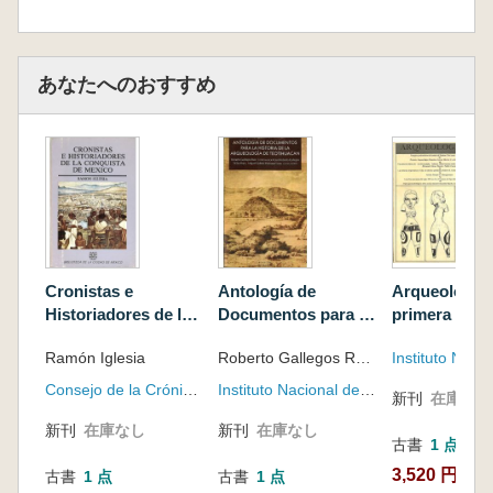
あなたへのおすすめ
Cronistas e
Antología de
Arqueología 
Historiadores de la
Documentos para la
primera ép
Conquista de
Historia de la
学:第1期) 1-
Ramón Iglesia
Roberto Gallegos Ruiz, coordinador ; José Roberto Gallegos Téllez Rojo, Gabriel Miguel Pastrana Flores, compiladores
México : el Ciclo de
arqueología de
ット
Hernán Cortés Ed.
Teotihuacán :
Consejo de la Crónica de la Ciudad de México : Pórtico de la Ciudad de México
Instituto Nacional de Antropología e Historia
新刊
在庫なし
aum(メキシコ征服の
Proyecto Historia de
記録者と歴史家たち:
la Arqueología de
新刊
在庫なし
新刊
在庫なし
古書
1 点
エルナン・コルテス
Teotihuacan(テオテ
3,520 円
の時代)
ィワカン考古学史の
古書
1 点
古書
1 点