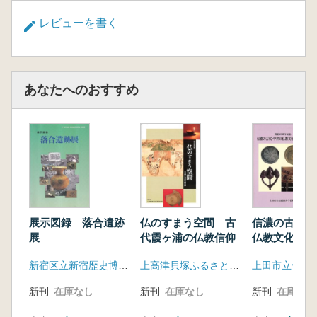
レビューを書く
あなたへのおすすめ
展示図録 落合遺跡
仏のすまう空間 古
信濃の古代・
展
代霞ヶ浦の仏教信仰
仏教文化と関
新宿区立新宿歴史博物館
上高津貝塚ふるさと歴史の広場
新刊
在庫なし
新刊
在庫なし
新刊
在庫なし