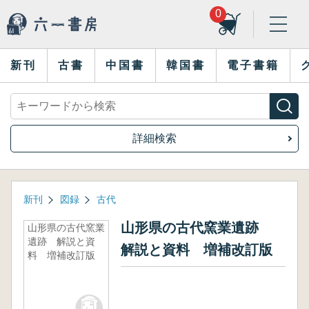
0
新刊
古書
中国書
韓国書
電子書籍
詳細検索
新刊
図録
古代
山形県の古代窯業遺跡
山形県の古代窯業
遺跡 解説と資
解説と資料 増補改訂版
料 増補改訂版