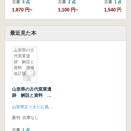
古書
3 点
古書
2 点
古書
1 点
1,870 円~
1,100 円~
1,540 円
最近見た本
山形県の古
代窯業遺
跡 解説と
資料 増補
改訂版
山形県の古代窯業遺
跡 解説と資料 増
補改訂版
山形県立うきたむ風土記の丘考古資料館
新刊
在庫なし
古書
1 点