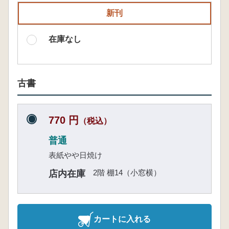
新刊
在庫なし
古書
770 円
（税込）
普通
表紙やや日焼け
2階 棚14（小窓横）
店内在庫
カートに入れる