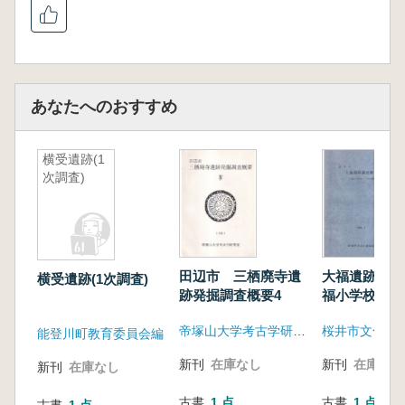
あなたへのおすすめ
横受遺跡(1
次調査)
田辺市 三栖廃寺遺
大福遺跡調査報
横受遺跡(1次調査)
跡発掘調査概要4
福小学校第三
発掘調査概報
帝塚山大学考古学研究室
桜井市文化財
能登川町教育委員会編
新刊
在庫なし
新刊
在庫なし
新刊
在庫なし
古書
1 点
古書
1 点