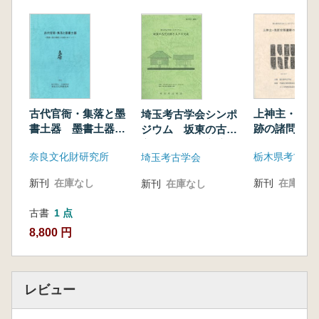
古代官衙・集落と墨
上神主・茂原
埼玉考古学会シンポ
書土器 墨書土器の
跡の諸問題
ジウム 坂東の古代
機能と性格をめぐっ
官衙と人々の交流
奈良文化財研究所
栃木県考古学
埼玉考古学会
て
新刊
在庫なし
新刊
在庫なし
新刊
在庫なし
古書
1 点
8,800 円
レビュー