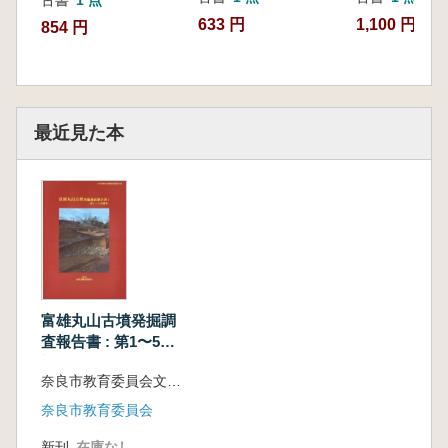
古書
1 点
633 円
1,100 円
854 円
最近見た本
富雄丸山古墳発掘調
査報告書 : 第1〜5次
調査
奈良市教育委員会文化財課埋蔵文化財調査センター 編
奈良市教育委員会
新刊
在庫なし