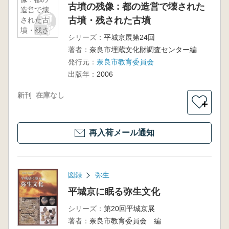
古墳の残像 : 都の造営で壊された
造営で壊
古墳・残された古墳
された古
墳・残さ
シリーズ：
平城京展第24回
れた古墳
著者：
奈良市埋蔵文化財調査センター編
発行元：
奈良市教育委員会
出版年：
2006
新刊
在庫なし
＋
再入荷メール通知
図録
弥生
平城京に眠る弥生文化
シリーズ：
第20回平城京展
著者：
奈良市教育委員会 編