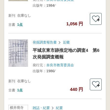
出版年：
1984/
新刊
在庫なし
＋
1,056 円
古書
1点
発掘調査報告書
近畿
平城京東市跡推定地の調査4 第6
次発掘調査概報
発行元：
奈良市教育委員会
出版年：
1986/
新刊
在庫なし
＋
440 円
古書
1点
横井廃寺
雑誌・紀要
紀要