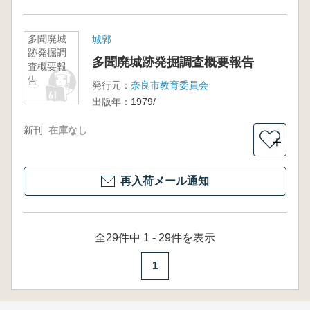
多聞廃城
城郭
跡発掘調
多聞廃城跡発掘調査概要報告
査概要報
告
発行元：
奈良市教育委員会
出版年：
1979/
新刊
在庫なし
＋
再入荷メール通知
全29件中 1 - 29件を表示
1