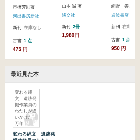
山本 誠 著
網野 善彦 
市橋芳則著
淡交社
岩波書店
河出書房新社
新刊
2冊
新刊
在庫なし
新刊
在庫なし
1,980円
古書
1 点
古書
1 点
950 円
475 円
最近見た本
変わる縄
文 遺跡発
掘作業員の
わたしが追
いかけた一
万年
変わる縄文 遺跡発