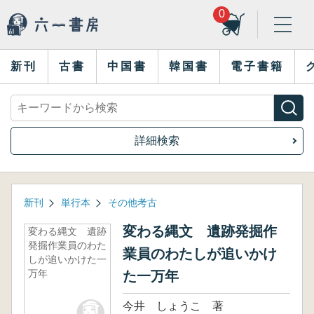
0
新刊
古書
中国書
韓国書
電子書籍
詳細検索
新刊
単行本
その他考古
変わる縄文 遺跡発掘作
変わる縄文 遺跡
発掘作業員のわた
業員のわたしが追いかけ
しが追いかけた一
万年
た一万年
今井 しょうこ 著