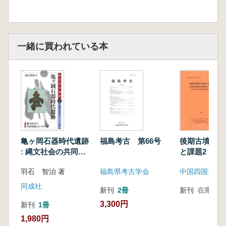
一緒に買われている本
亀ヶ岡石器時代遺跡
福島考古 第66号
後期古墳研究
: 縄文社会の共同墓
と課題2 古
地とまつりの場
期の須恵器を
羽石 智治 著
福島県考古学会
て
同成社
新刊
2冊
新刊
在庫なし
3,300円
新刊
1冊
1,980円