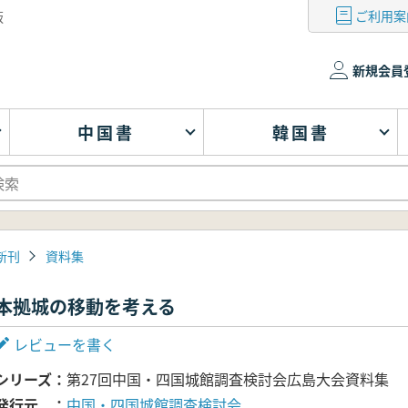
ご利用案
版
新規会員
中国書
韓国書
新刊
資料集
本拠城の移動を考える
レビューを書く
シリーズ
第27回中国・四国城館調査検討会広島大会資料集
発行元
中国・四国城館調査検討会