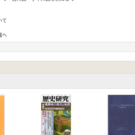
いて
城へ
ら鳥取城へ
場合)
寛之