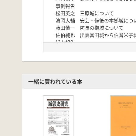
事例報告
松田英之 三原城について
濵岡大輔 安芸・備後の本拠城につ
藤田慎一 防長の拠城について
佐伯純也 出雲富田城から伯耆米子
紙上報告
中森 祥 因幡の本拠城 天神山城か
東 信男 本城の移動を考える(讃岐の
本拠城変遷表
動向報告
兵庫県の動向 山上雅弘・金松誠・堀
一緒に買われている本
鳥取県の動向 大川康広
島根県の動向 佐伯昌俊
岡山県の動向 三浦孝章
広島県の動向 濵岡大輔
山口県の動向 増野晋次
徳島県の動向 藤川 大
香川県の動向 伊東涼太