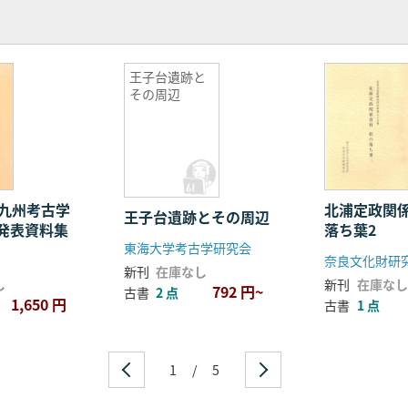
王子台遺跡と
その周辺
度九州考古学
北浦定政関
王子台遺跡とその周辺
発表資料集
落ち葉2
東海大学考古学研究会
奈良文化財研
新刊
在庫なし
し
新刊
在庫なし
792 円~
古書
2 点
1,650 円
古書
1 点
1
/
5