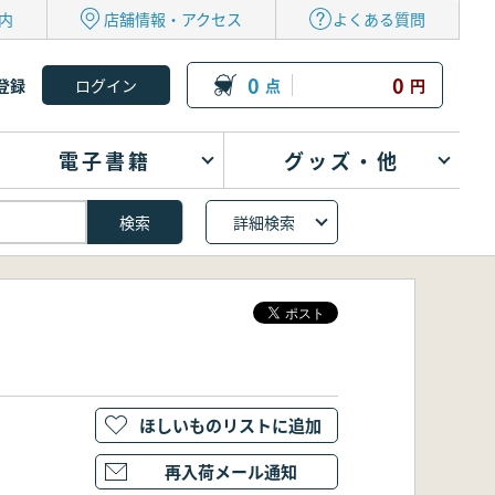
内
店舗情報・アクセス
よくある質問
0
0
登録
点
円
電子書籍
グッズ・他
詳細検索
ほしいものリストに追加
再入荷メール通知