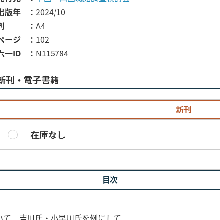
出版年
2024/10
判
A4
ページ
102
六一ID
N115784
新刊・電子書籍
新刊
在庫なし
目次
いて 吉川氏・小早川氏を例にして