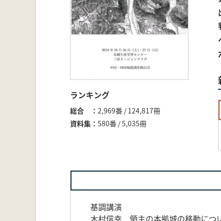
ランキング
総合
2,969番 / 124,817冊
資料集
580番 / 5,035冊
基調講演
木村信幸 領主の本拠城の移動につ