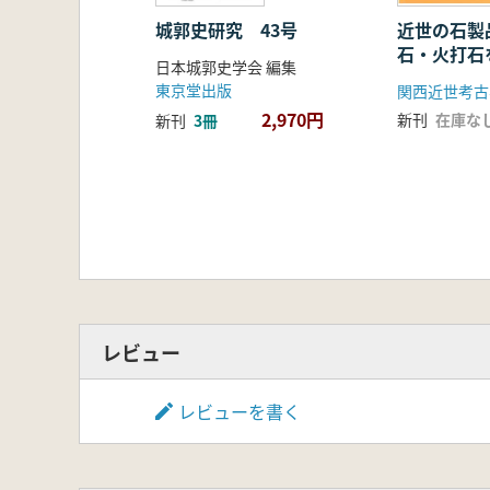
愛媛県の動向 廣瀬岳志
高知県の動向 吉成承三
城郭史研究 43号
近世の石製
石・火打石
大分県の動向 五十川雄也
日本城郭史学会 編集
東京堂出版
関西近世考古
2,970円
新刊
在庫な
新刊
3冊
レビュー
レビューを書く