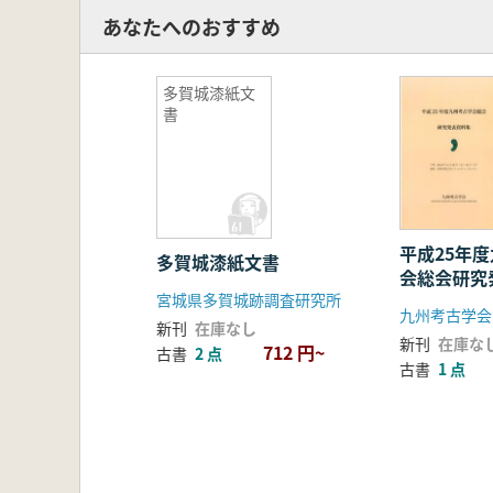
あなたへのおすすめ
多賀城漆紙文
書
平成25年
多賀城漆紙文書
会総会研究
宮城県多賀城跡調査研究所
九州考古学会
新刊
在庫なし
新刊
在庫な
712 円~
古書
2 点
古書
1 点