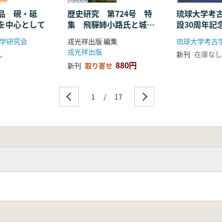
品 硯・砥
歴史研究 第724号 特
琉球大学考
を中心として
集 飛驒姉小路氏と城
設30周年記
郭 ―大勢力の狭間で生
学研究会
戎光祥出版 編集
琉球大学考古
きた名族
戎光祥出版
し
新刊
在庫なし
880円
新刊
取り寄せ
1
/
17