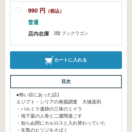
990 円
（税込）
普通
2階 ブックワゴン
店内在庫
カートに入れる
目次
●怖い目にあった話1
エジプト・シリアの発掘調査 大城道則
・パルミラ遺跡の三体のミイラ
・地下墓の人骨と二週間過ごす
・知らぬ間にカルロスと入れ替わっていた
・生贄のヒツジをさばく