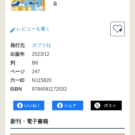
著
レビューを書く
＋
発行元
ポプラ社
出版年
2023/12
判
B6
ページ
247
六一ID
N115820
ISBN
9784591172032
新刊・電子書籍