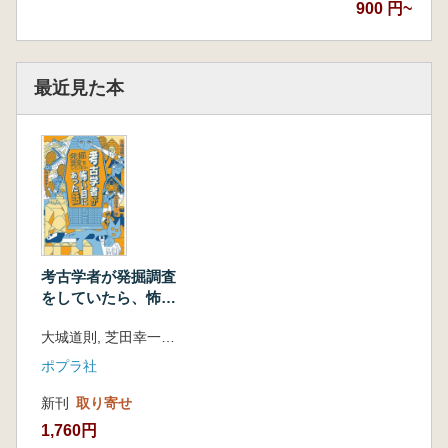
900 円~
最近見た本
考古学者が発掘調査
をしていたら、怖い
目にあった話
大城道則, 芝田幸一郎, 角道亮介 著
ポプラ社
新刊
取り寄せ
1,760円