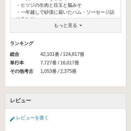
・ヒツジの生肉と目玉と脳みそ
・一年越しで砂漠に届いたハム・ソーセージ詰
め合わせ
もっと見る
・砂漠から地中海までカツオを買いに行く
・ホテルの部屋のトイレを詰まらせる
・飛行機の中でアヴェ・マリアが流れる
ランキング
・30年ぶりの大嵐が砂漠にやって来た
総合
・サハラ砂漠で遭難しかける
42,101番 / 124,817冊
1日の発掘スケジュール エジプト・シリア
単行本
7,727番 / 16,017冊
編
その他考古
1,053番 / 2,375冊
●怖い目にあった話2
中国の発掘調査 角道亮介
・墓の中に閉じこめられた話
・空を飛ぶものは飛行機以外、四本足のものは
レビュー
テーブル以外
・恐怖のトイレ事情
1日の発掘スケジュール 中国編
レビューを書く
●怖い目にあった話3