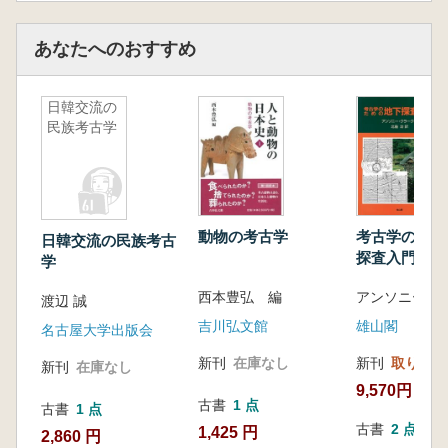
ペルーの発掘調査 芝田幸一郎
・性欲こわい
あなたへのおすすめ
・山村のお祭りであわや乱闘―酒とダンスと回
し蹴り
・発掘で出会ったペルーの驚くべき食文化
日韓交流の
・のんびり屋のヒッチハイク強盗―考古学者が
民族考古学
遭遇する犯罪
・副隊長は魔女―でも憑りつかれ、お祓いされ
る
・発掘調査を始めるまでの手続き―慢心したら
動物の考古学
考古学のため
日韓交流の民族考古
調査期間が半分に
探査入門
学
・政治もこわい―考古学者の派閥と下剋上
・どろぼうの町で旋盤工を探せ
西本豊弘 編
渡辺 誠
・遺跡が怖くなるとき
吉川弘文館
雄山閣
名古屋大学出版会
1日の発掘スケジュール ペルー編
新刊
在庫なし
新刊
取り寄せ
新刊
在庫なし
9,570円
古書
1 点
古書
1 点
古書
2 点
1,425 円
2,860 円