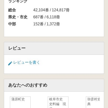
ランキング
総合
42,104番 / 124,817冊
県史・市史
687番 / 6,118冊
中部
152番 / 1,372冊
レビュー
レビューを書く
あなたへのおすすめ
蒲原町史
岐阜市史
弥彦村史事
史料編 現
典