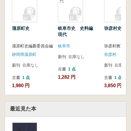
代
蒲原町史
岐阜市史 史料編
弥彦村史事典
現代
蒲原町史編纂委員会編
岐阜市
弥彦村教育委
静岡県蒲原町
弥彦村
新刊
在庫なし
新刊
在庫なし
新刊
在庫なし
古書
1 点
1,282 円
古書
1 点
古書
1 点
1,980 円
3,850 円
最近見た本