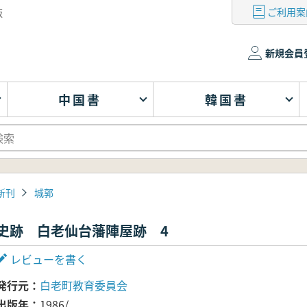
ご利用案
版
新規会員
中国書
韓国書
新刊
城郭
史跡 白老仙台藩陣屋跡 4
レビューを書く
発行元
白老町教育委員会
出版年
1986/