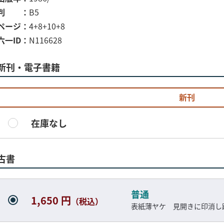
判
B5
ページ
4+8+10+8
六一ID
N116628
新刊・電子書籍
新刊
在庫なし
古書
普通
1,650 円
（税込）
表紙薄ヤケ 見開きに印消し