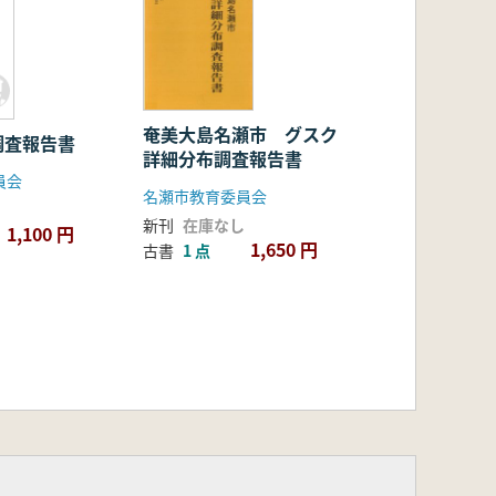
奄美大島名瀬市 グスク
調査報告書
詳細分布調査報告書
員会
名瀬市教育委員会
新刊
在庫なし
1,100 円
1,650 円
古書
1 点