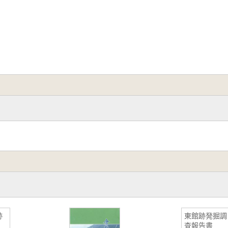
跡
東館跡発掘調
査報告書