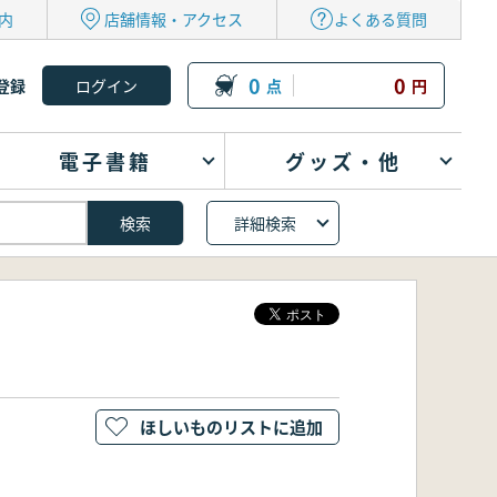
内
店舗情報・アクセス
よくある質問
0
0
登録
点
円
電子書籍
グッズ・他
詳細検索
ほしいものリストに追加