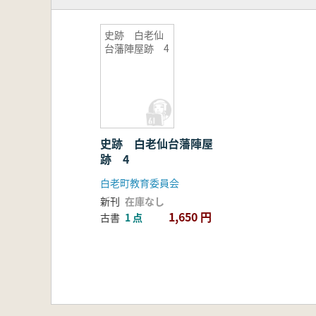
史跡 白老仙
台藩陣屋跡 4
史跡 白老仙台藩陣屋
跡 4
白老町教育委員会
新刊
在庫なし
1,650 円
古書
1 点