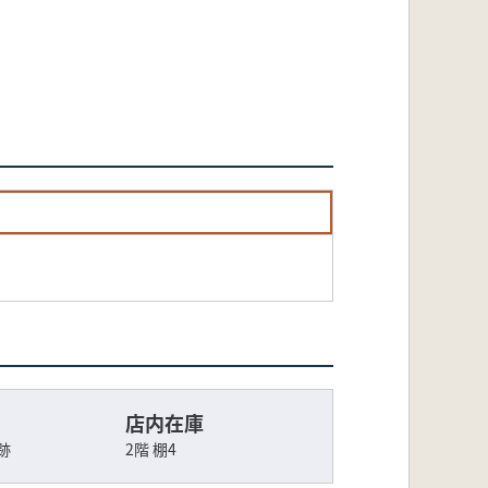
店内在庫
跡
2階 棚4