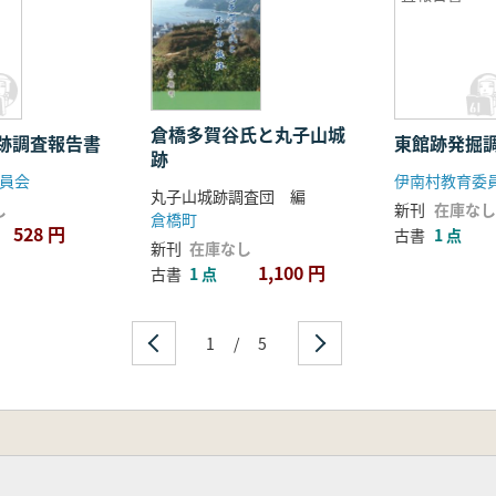
倉橋多賀谷氏と丸子山城
跡調査報告書
東館跡発掘
跡
員会
伊南村教育委
丸子山城跡調査団 編
し
新刊
在庫なし
倉橋町
528 円
古書
1 点
新刊
在庫なし
1,100 円
古書
1 点
1
/
5