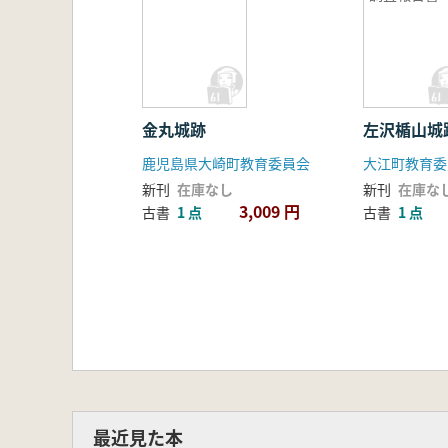
金丸城跡
左沢楯山城
鹿児島県大崎町教育委員会
大江町教育委
新刊
在庫なし
新刊
在庫な
3,009 円
古書
1 点
古書
1 点
最近見た本