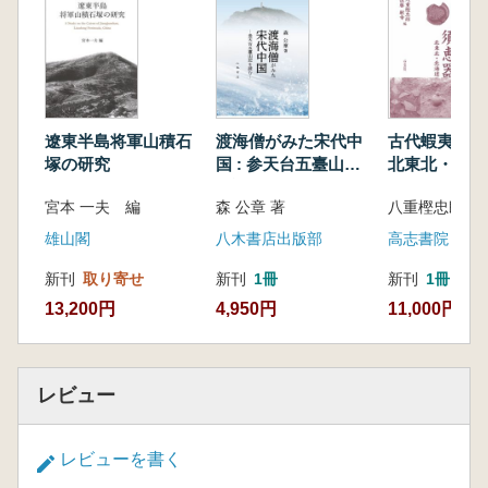
第1節 本章の課題
第2節 大型壺の消費に関する検討
第3節 大型壺の消費様相
第4節 時期別の分布からみる大型壺の消
費様相と窯跡との関係
遼東半島将軍山積石
渡海僧がみた宋代中
古代蝦夷と須恵
第5節 小結
塚の研究
国 : 参天台五臺山記
北東北・北海
第5章 九州・琉球列島における高麗陶器の消
を読む
宮本 一夫 編
森 公章 著
費
第1節 課題、資料と方法
雄山閣
八木書店出版部
高志書院
第2節 九州・琉球列島出土の高麗陶器
新刊
取り寄せ
新刊
1冊
新刊
1冊
第3節 九州・琉球列島への流入背景
13,200円
4,950円
11,000円
第4節 小結
第6章 生産と消費からみた高麗陶器の特質
第1節 生産の時間的変遷
第2節 消費の時間的変遷
レビュー
第3節 生産と消費からみた画期とその背
景
レビューを書く
終章 中世東北アジア陶磁史からみた高麗陶器