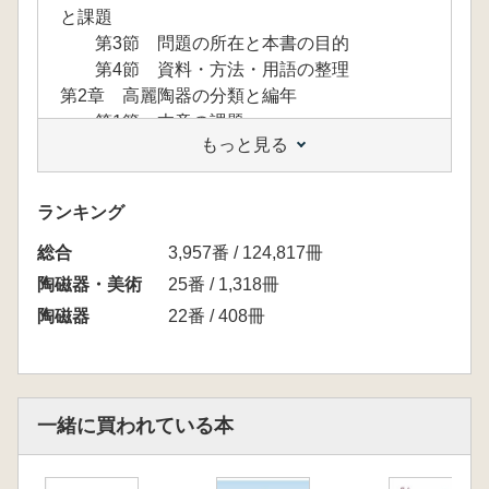
と課題
第3節 問題の所在と本書の目的
第4節 資料・方法・用語の整理
第2章 高麗陶器の分類と編年
第1節 本章の課題
もっと見る
第2節 器種分類
第3節 大型壺の分類と編年
第4節 盤口形口縁をもつ器種と編年
ランキング
第5節 器種構成の変遷
総合
第6節 小結
3,957番 / 124,817冊
第3章 高麗陶器の生産
陶磁器・美術
25番 / 1,318冊
第1節 本章の課題
陶磁器
22番 / 408冊
第2節 楊広道地域における窯構造の変遷
第3節 慶尚道・全羅道地域における窯構
造
第4節 特定器種の生産に特化した窯の出
一緒に買われている本
現
第5節 小結
第4章 高麗陶器大型壺の消費とその用途