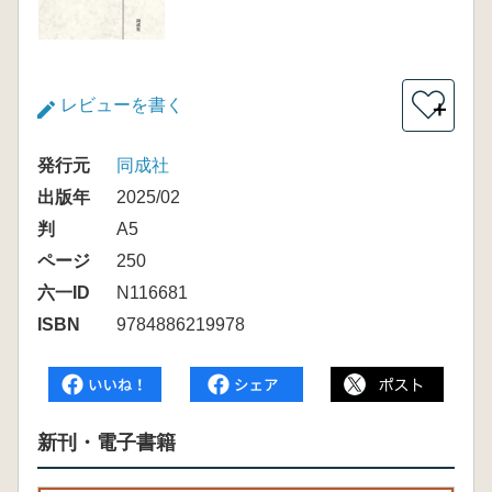
レビューを書く
＋
発行元
同成社
出版年
2025/02
判
A5
ページ
250
六一ID
N116681
ISBN
9784886219978
新刊・電子書籍