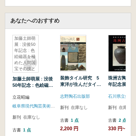
あなたへのおすすめ
加藤土師萌
展 : 没後50
年記念 : 色
絵磁器を極
めた人間国
宝その技と
デザイン
装飾タイル研究 5
珠洲古陶 開
加藤土師萌展 : 没後
東洋が生んだタイル
年記念展
50年記念 : 色絵磁器
塼”せん”
を極めた人間国宝そ
志野陶石出版部
石川県立郷土
立花昭編
の技とデザイン
岐阜県現代陶芸美術館 , 町田市立博物館
新刊
在庫なし
新刊
在庫なし
新刊
在庫なし
古書
1 点
古書
2 点
2,200 円
330 円~
古書
1 点