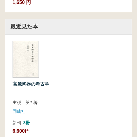
1,650 円
最近見た本
高麗陶器の考古学
主税 英? 著
同成社
新刊
3冊
6,600円