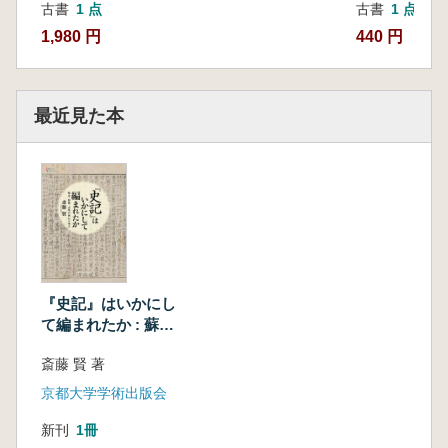
古書
1 点
古書
1 点
1,980 円
440 円
最近見た本
『史記』はいかにし
て編まれたか : 蘇
秦・張儀・孟嘗君列
斎藤 賢 著
伝の成立
京都大学学術出版会
新刊
1冊