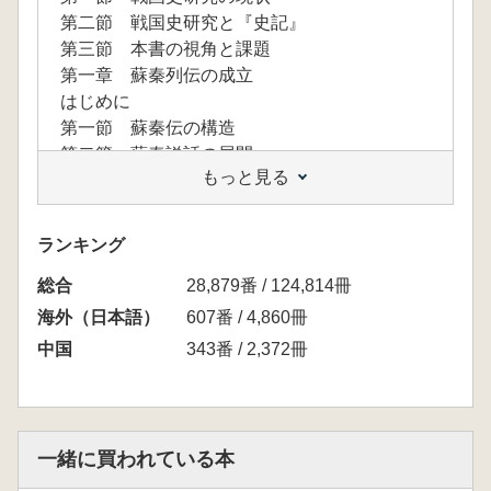
第二節 戦国史研究と『史記』
第三節 本書の視角と課題
第一章 蘇秦列伝の成立
はじめに
第一節 蘇秦伝の構造
第二節 蘇秦説話の展開
もっと見る
第三節 太史公と蘇秦伝
小結 展開する説話の統合と矛盾─反間と英雄
のはざまで
ランキング
第二章 孟嘗君列伝の構造
総合
はじめに
28,879番 / 124,814冊
第一節 馮驩説話
海外（日本語）
607番 / 4,860冊
第二節 靖郭君田嬰
中国
343番 / 2,372冊
第三節 孟嘗君田文
第四節 孟嘗君列伝編纂の特徴
小結 矛盾無き列伝─潜在する仮構
第三章 張儀列伝の編纂
一緒に買われている本
はじめに