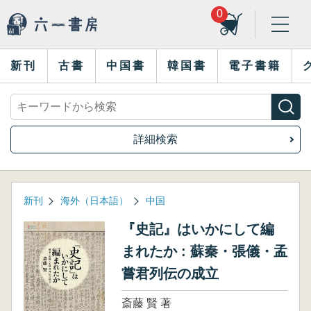
0
新刊
古書
中国書
韓国書
電子書籍
詳細検索
新刊
海外（日本語）
中国
『史記』はいかにして編
まれたか : 蘇秦・張儀・孟
嘗君列伝の成立
斎藤 賢 著