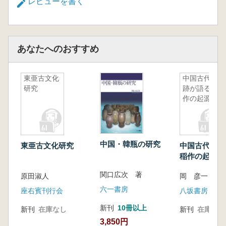
レビューを書く
あなたへのおすすめ
東亜古文化
中国古代遺
研究
跡が語る稲
作の起源
中国・韓瓶の研究
東亜古文化研究
中国古代遺跡
稲作の起源
関口広次 著
原田淑人
岡 彦一 編訳
六一書房
座右賓刊行会
八坂書房
新刊
10冊以上
新刊
在庫なし
新刊
在庫なし
3,850円