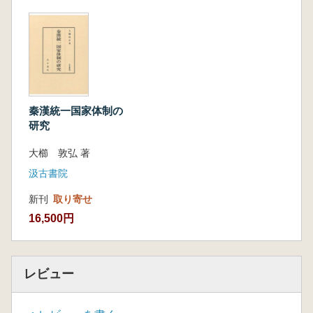
第一節 張儀列伝の構成
第二節 張儀の六国遊説辞
第三節 張儀像の変遷
小結 記録と伝説の結合─縦横家の衣をまとう
秦人
第四章 『史記』と蘇代
はじめに
秦漢統一国家体制の
第一節 『史記』における蘇代
研究
第二節 蘇代の特徴─蘇厲との比較
大櫛 敦弘 著
第三節 蘇秦の代替者・蘇代
小結 人物像の分裂と転移─蘇氏兄弟の新参者
汲古書院
終章 『史記』の描く戦国史の特徴
新刊
取り寄せ
第一節 各篇の構造と編纂手法
16,500円
第二節 『史記』編纂の特徴─戦国列伝を中心
に
第三節 太史公の戦国史認識
第四節 課題と展望
レビュー