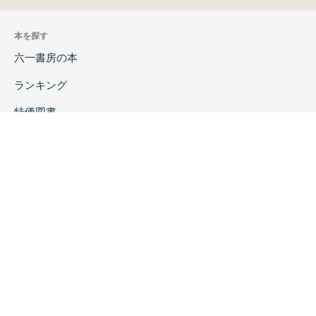
本を探す
六一書房の本
ランキング
特価図書
特集
書店様へ
著者ログイン
会社案内
お問い合わせ
リンク
採用情報