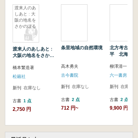
渡来人のあ
しあと : 大
阪の地名を
さかのぼる
条里地域の自然環境
北方考古学の
渡来人のあしあと :
平 北海道島
大阪の地名をさかの
ホーツク海域
ぼる
高木勇夫
柳澤清一 著
る編年体系の
橋本繁造著
古今書院
六一書房
松籟社
新刊
在庫なし
新刊
在庫なし
新刊
在庫なし
古書
2 点
古書
2 点
古書
1 点
712 円~
9,900 円~
2,750 円