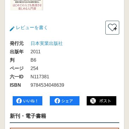
レビューを書く
＋
発行元
日本実業出版社
出版年
2011
判
B6
ページ
254
六一ID
N117381
ISBN
9784534048639
新刊・電子書籍