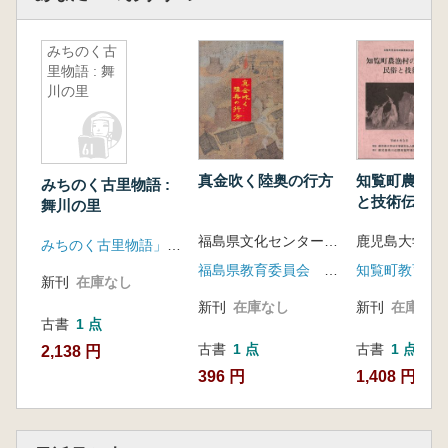
みちのく古
里物語 : 舞
川の里
真金吹く陸奥の行方
知覧町農漁村
みちのく古里物語 :
と技術伝承
舞川の里
福島県文化センター遺跡調査課 編
みちのく古里物語」編集委員会
福島県教育委員会 福島県文化センター
知覧町教育委
新刊
在庫なし
新刊
在庫なし
新刊
在庫なし
古書
1 点
古書
1 点
古書
1 点
2,138 円
396 円
1,408 円