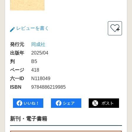
レビューを書く
＋
発行元
同成社
出版年
2025/04
判
B5
ページ
418
六一ID
N118049
ISBN
9784886219985
新刊・電子書籍