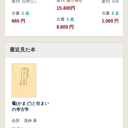
新刊
取り寄せ
新刊
在庫なし
新刊
在庫なし
15,400円
古書
1 点
古書
2 点
古書
1 点
660 円
1,069 円~
8,800 円
最近見た本
竈(かまど)と住まい
の考古学
合田 茂伸 著