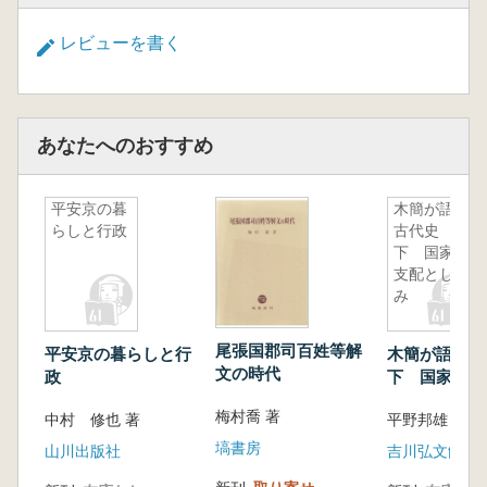
レビューを書く
あなたへのおすすめ
平安京の暮
木簡が語る
らしと行政
古代史
下 国家の
支配としく
み
尾張国郡司百姓等解
平安京の暮らしと行
木簡が語る
文の時代
政
下 国家の支
くみ
梅村喬 著
中村 修也 著
平野邦雄 鈴木
塙書房
山川出版社
吉川弘文館