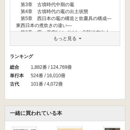
第3章 古墳時代中期の竈
第4章 古墳時代の竈の出土状態
第5章 西日本の竈の構造と炊爨具の構成―
東西日本の煮炊きの違い―
第6章 竈・温突(オンドル)―北陸地方出土
もっと見る
の竈―
第7章 中世の竈―大坂城跡の竈を中心に―
第8章 近世の竈―民家の発掘調査から―
ランキング
第9章 中世・近世の竈の絵画資料
総合
第10章 朝鮮半島の竈
1,882番 / 124,769冊
第11章 中国の壁灶
単行本
524番 / 16,010冊
第12章 竈形土器
古代
101番 / 4,072冊
第13章 竈形土器は韓式系土器であろうか
第14章 小型炊飯具の分布と消長―渡来系集
団との関連―
第15章 U字形土製品からみた竈遺構の復元
一緒に買われている本
―蔀屋北遺跡を事例として―
第2部 原史・古代の住まいと建物