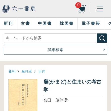
0
新刊
古書
中国書
韓国書
電子書籍
詳細検索
新刊
単行本
古代
竈(かまど)と住まいの考古
学
合田 茂伸 著