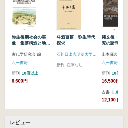
第1章 丘陵上に立地する弥生時代集落の景
観―兵庫県仁川五ヶ山遺跡の遺構群―
第2章 斜面の建築
第3章 原史・古代の景観と建物
弥生後期社会の実
斗酒百篇 弥生時代
縄文後・晩期
第4章 古墳出現期の竪穴建物―大和と河内
像 集落構造と地域
探求
究の諸問題
―
社会
古代学研究会 編
石川日出志明治大学教授定年退職記念論集刊行会
山本暉久 著
第5章 古墳時代の炉と竈
第6章 竈の出現と住まいの変革
六一書房
六一書房
新刊
在庫なし
新刊
10冊以上
新刊
10冊以
6,600円
16,500円
古書
1 点
12,100 円
レビュー