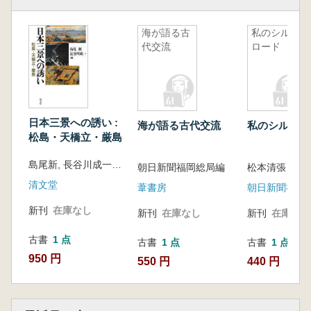
海が語る古
私のシルク
代交流
ロード
日本三景への誘い :
海が語る古代交流
私のシルクロ
松島・天橋立・厳島
島尾新, 長谷川成一 編
朝日新聞福岡総局編
松本清張 [ほか
清文堂
葦書房
朝日新聞社
新刊
在庫なし
新刊
在庫なし
新刊
在庫なし
古書
1 点
古書
1 点
古書
1 点
950 円
550 円
440 円