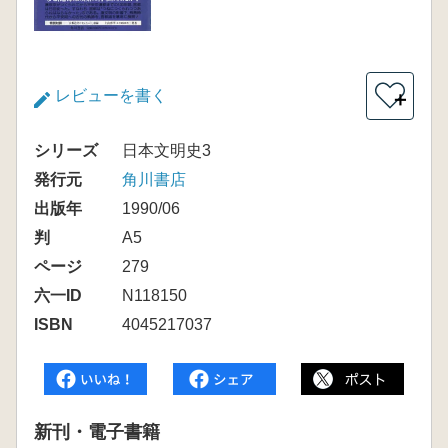
レビューを書く
＋
シリーズ
日本文明史3
発行元
角川書店
出版年
1990/06
判
A5
ページ
279
六一ID
N118150
ISBN
4045217037
新刊・電子書籍