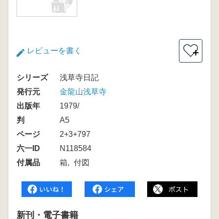
レビューを書く
＋
シリーズ
浅草寺日記
発行元
金龍山浅草寺
出版年
1979/
判
A5
ページ
2+3+797
六一ID
N118584
付属品
箱
付図
新刊・電子書籍