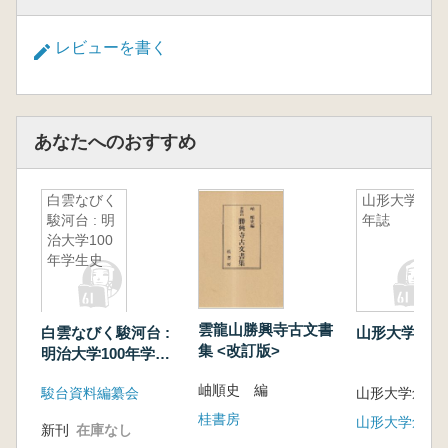
レビューを書く
あなたへのおすすめ
白雲なびく
山形大学50
駿河台 : 明
年誌
治大学100
年学生史
雲龍山勝興寺古文書
白雲なびく駿河台 :
山形大学50
集 <改訂版>
明治大学100年学生
史
岫順史 編
駿台資料編纂会
桂書房
新刊
在庫なし