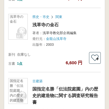
浅草寺の
県史・市史
関東
金石
浅草寺の金石
著者：
浅草寺教化部企画編集
発行元：
金龍山浅草寺
出版年：
2003
新刊
在庫なし
＋
6,600 円
古書
1点
国指定名
古建築
勝「伝法
国指定名勝「伝法院庭園」内の歴
院庭園」
史的建造物に関する調査研究報告
内の歴史
的建造物
書
に関する