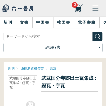
0
新刊
古書
中国書
韓国書
電子書籍
詳細検索
新刊
発掘調査報告書
東京
武蔵国分寺跡出土瓦集成 :
武蔵国分寺跡出土
瓦集成 : 鐙瓦・宇
鐙瓦・宇瓦
瓦