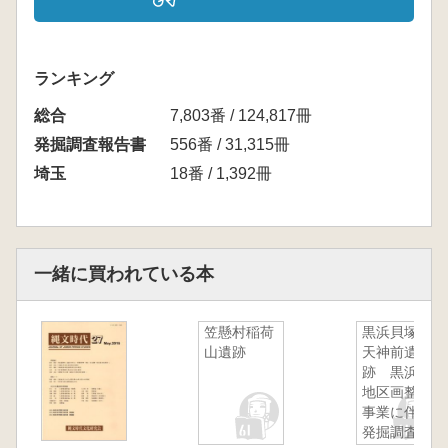
ランキング
総合
7,803番 / 124,817冊
発掘調査報告書
556番 / 31,315冊
埼玉
18番 / 1,392冊
一緒に買われている本
笠懸村稲荷
黒浜貝塚群
山遺跡
天神前遺
跡 黒浜土
地区画整理
事業に伴う
発掘調査1