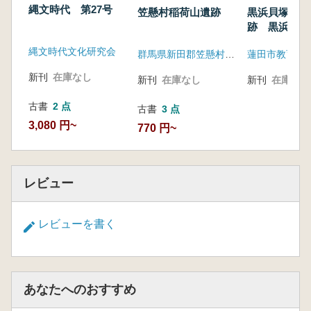
縄文時代 第27号
笠懸村稲荷山遺跡
黒浜貝塚群天
跡 黒浜土地
理事業に伴う
縄文時代文化研究会
群馬県新田郡笠懸村教育委員会
蓮田市教育委
査1
新刊
在庫なし
新刊
在庫なし
新刊
在庫なし
古書
2 点
古書
3 点
3,080 円~
770 円~
レビュー
レビューを書く
あなたへのおすすめ