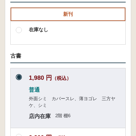
新刊
在庫なし
古書
1,980 円
（税込）
普通
外面シミ カバースレ、薄ヨゴレ 三方ヤ
ケ、シミ
2階 棚6
店内在庫