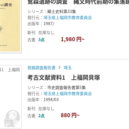
鷺森遺跡の調査 縄文時代前期の集落
シリーズ：
郷土史料第33集
発行元：
埼玉県上福岡市教育委員会
出版年：
1987/
新刊
在庫なし
1,980 円~
古書
3点
発掘調査報告書
埼玉
料1 上福岡
考古文献資料1 上福岡貝塚
シリーズ：
市史調査報告書第5集
発行元：
埼玉県上福岡市教育委員会
出版年：
1994/03
新刊
在庫なし
880 円~
古書
2点