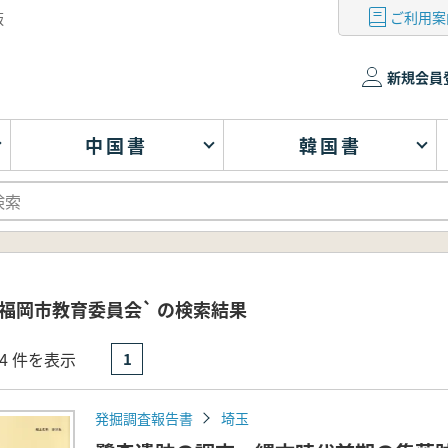
ご利用案
版
新規会員
中国書
韓国書
福岡市教育委員会` の検索結果
- 4 件を表示
1
発掘調査報告書
埼玉