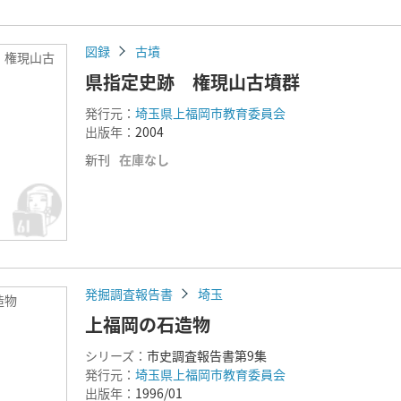
図録
古墳
 権現山古
県指定史跡 権現山古墳群
発行元：
埼玉県上福岡市教育委員会
出版年：
2004
新刊
在庫なし
発掘調査報告書
埼玉
造物
上福岡の石造物
シリーズ：
市史調査報告書第9集
発行元：
埼玉県上福岡市教育委員会
出版年：
1996/01