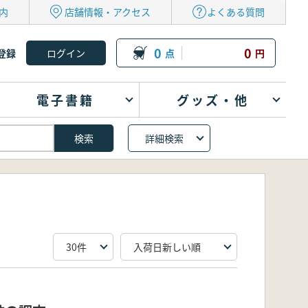
内
店舗情報・アクセス
よくある質問
0
0
登録
点
円
電子書籍
グッズ・他
詳細検索