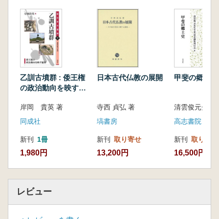
乙訓古墳群 : 倭王権
日本古代仏教の展開
甲斐の郷土史
の政治動向を映す縮
図
岸岡 貴英 著
寺西 貞弘 著
同成社
塙書房
高志書院
新刊
1冊
新刊
取り寄せ
新刊
取り寄せ
1,980円
13,200円
16,500円
レビュー