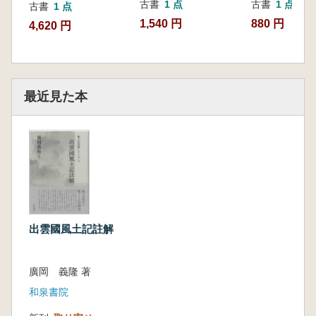
古書
1 点
古書
1 点
古書
1 点
1,540 円
880 円
4,620 円
最近見た本
出雲國風土記註解
廣岡 義隆 著
和泉書院