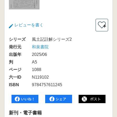
レビューを書く
＋
シリーズ
風土記註解シリーズ2
発行元
和泉書院
出版年
2025/06
判
A5
ページ
1088
六一ID
N119102
ISBN
9784757611245
新刊・電子書籍