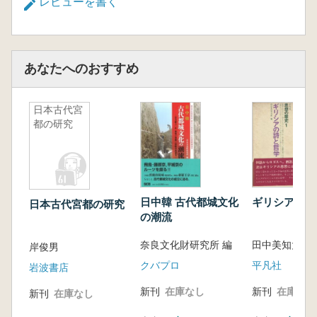
レビューを書く
あなたへのおすすめ
日本古代宮
都の研究
日中韓 古代都城文化
ギリシアの詩
日本古代宮都の研究
の潮流
奈良文化財研究所 編
田中美知太郎
岸俊男
クバプロ
平凡社
岩波書店
新刊
在庫なし
新刊
在庫なし
新刊
在庫なし