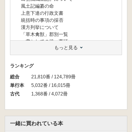
風土記編纂の命
上意下達の行政文書
統括時の事項の採否
漢方列挙について
「草木禽獣」郡別一覧
一書としての統一事項
もっと見る
国域の三分把握
文体
*註記――会話様式のこと――双括式・頭
ランキング
括式・尾括式。
総合
音仮名について
21,810番 / 124,789冊
音仮名一覧表
単行本
5,032番 / 16,015冊
成立―初撰本か再撰本か―
古代
1,368番 / 4,072冊
『古事記』『日本書紀』世界観の忌避
『出雲國風土記』は副本
写本
出雲國風土記註解
一緒に買われている本