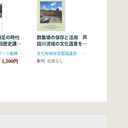
鎌足の時代
群集墳の保存と活用 芦
0回歴史講演
田川流域の文化遺産を考
ウムの成果
える
鹿嶋市文化スポーツ振興事業団
文化財保存全国協議会 第55回福山大会実行委員会
1,500円
新刊
在庫なし