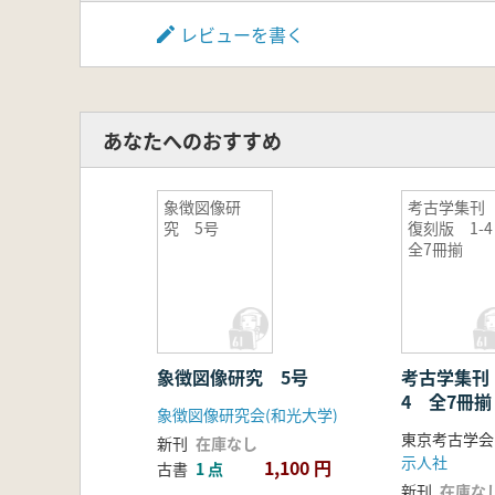
レビューを書く
あなたへのおすすめ
象徴図像研
考古学集
究 5号
復刻版 1-
全7冊揃
象徴図像研究 5号
考古学集刊
4 全7冊揃
象徴図像研究会(和光大学)
東京考古学会
新刊
在庫なし
示人社
1,100 円
古書
1 点
新刊
在庫な