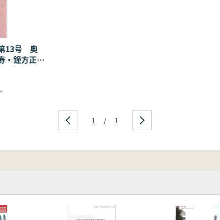
第13号 奥
寿・鐘方正樹
念号
し
1
/
1