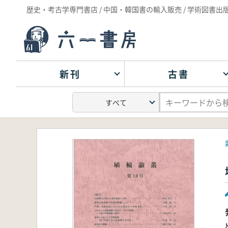
歴史・考古学専門書店 / 中国・韓国書の輸入販売 / 学術図書出
新刊
古書