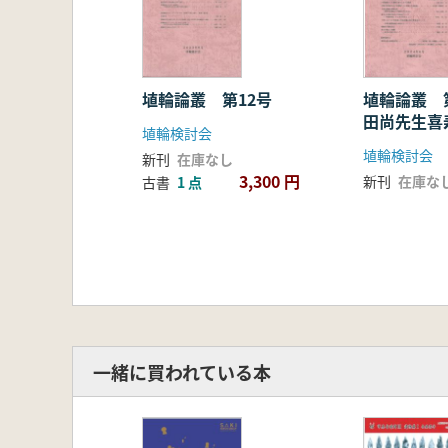
埴輪論叢 第12号
埴輪論叢 
田尚先生喜
埴輪検討会
さん還暦記
埴輪検討会
新刊
在庫なし
3,300 円
新刊
在庫な
古書
1 点
一緒に買われている本