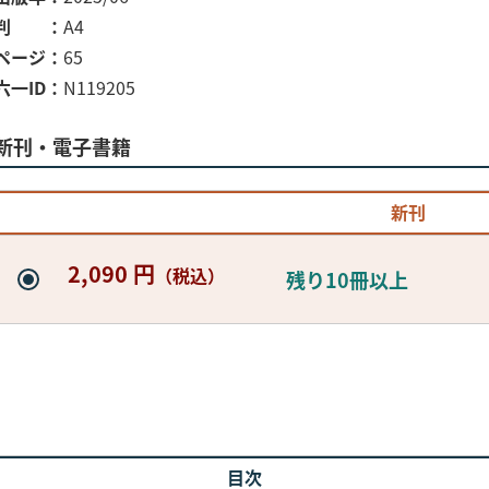
判
A4
ページ
65
六一ID
N119205
新刊・電子書籍
新刊
2,090 円
（税込）
残り10冊以上
目次