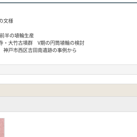
の文様
期前半の埴輪生産
寺・大竹古墳群 V期の円筒埴輪の検討
輪 神戸市西区吉田南遺跡の事例から
研究へのいざない 卒業論文から畿内における蓋形埴輪の検討ま
宏幸先生