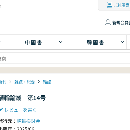
ご利用案
版
新規会員
中国書
韓国書
新刊
雑誌・紀要
雑誌
埴輪論叢 第14号
レビューを書く
発行元
埴輪検討会
出版年
2025/06