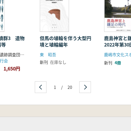
墳群3 遺物
但馬の埴輪を伴う大型円
鹿島神宮と
器等
墳と埴輪編年
2022年第3
会シンポジ
上総国分寺台遺跡調査団 編
東 昭吾
行会
新刊
在庫なし
新刊
4冊
1,650円
1
/
20