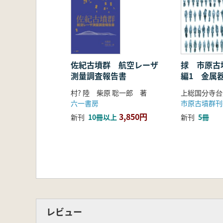
佐紀古墳群 航空レーザ
捄 市原古
測量調査報告書
編1 金属
村? 陸 柴原 聡一郎 著
六一書房
市原古墳群刊
3,850円
新刊
10冊以上
新刊
5冊
レビュー