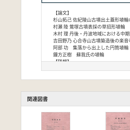
【論文】
杉山拓己 佐紀陵山古墳出土蓋形埴輪
村瀬 陸 鶯塚古墳表採の草招形埴輪
木村 理 丹後・丹波地域における中
吉田野乃 心合寺山古墳築造後の楽音
阿部 功 集落から出上した円筒埴
鐘方正樹 蘇我氏の埴輪
【随想】
田中秀和 恩師水野正好 形象埴輪
森岡秀人 阿波南部の小旅行と川西
関連図書