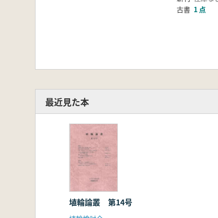
古書
1 点
最近見た本
埴輪論叢 第14号