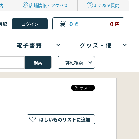
内
店舗情報・アクセス
よくある質問
0
0
登録
点
円
電子書籍
グッズ・他
詳細検索
ほしいものリストに追加