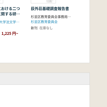
における二つ
荻外荘基礎調査報告書
に関する研
杉並区教育委員会事務局生涯学習推進課文化財係 編
州の’間地
杉並区教育委員会
津波高志(琉球大学法文学部)
試み
新刊
在庫なし
1,225 円~