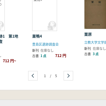
の
栗原
跡1 第1地
巣鴨4
査
立教大学文学
豊島区遺跡調査会
新刊
在庫なし
新刊
在庫なし
古書
3 点
712 円
し
古書
1 点
712 円~
1
/
5