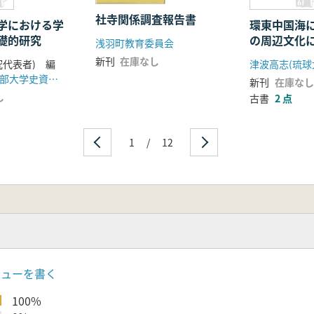
社寺関係調査報告書
学における学
環東中国海
礎的研究
の周辺文化
浅羽町教育委員会
究 沖縄と済
新刊
在庫なし
究代表者) 編
方’人類学の
専修大学総務部大学史資料課
新刊
在庫なし
し
古書
2 点
1
/
12
ビューを書く
100%