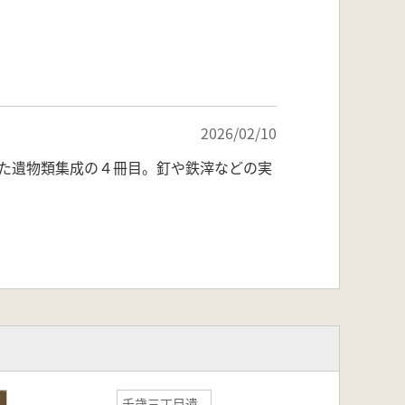
2026/02/10
た遺物類集成の４冊目。釘や鉄滓などの実
千歳三丁目遺