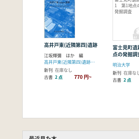
1 第1地点
発掘調査
高井戸東(近隣第四)遺跡
富士見町遺
点の発掘調
江坂輝彌 ほか 編
高井戸東(近隣第四)遺跡発掘調査団
明治大学
新刊
在庫なし
新刊
在庫な
770 円~
古書
2 点
古書
2 点
最近見た本