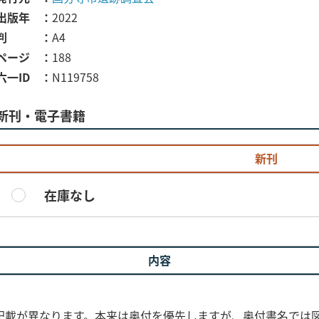
出版年
2022
判
A4
ページ
188
六一ID
N119758
新刊・電子書籍
新刊
在庫なし
内容
記載が異なります。本来は奥付を優先しますが、奥付書名では