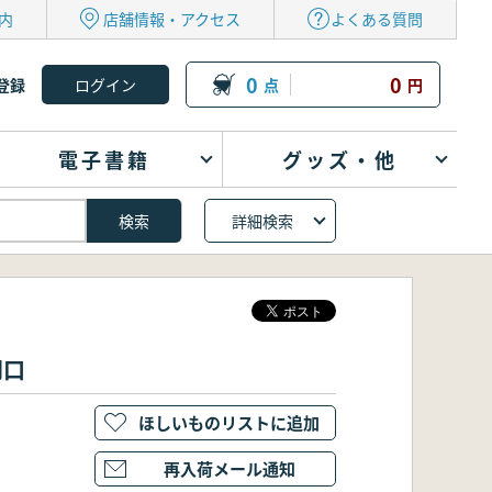
内
店舗情報・アクセス
よくある質問
0
0
登録
点
円
電子書籍
グッズ・他
詳細検索
羽口
ほしいものリストに追加
再入荷メール通知