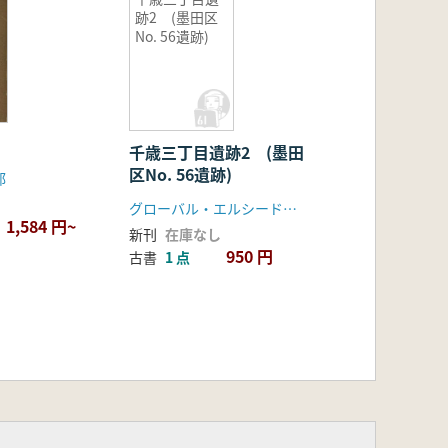
跡2 (墨田区
No. 56遺跡)
千歳三丁目遺跡2 (墨田
区No. 56遺跡)
部
グローバル・エルシード テイケイトレード
1,584 円~
新刊
在庫なし
950 円
古書
1 点