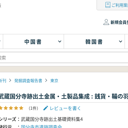
ご利用案
版
新規会員
中国書
韓国書
新刊
発掘調査報告書
東京
武蔵国分寺跡出土金属・土製品集成 : 銭貨・鞴の
レビューを書く
（1件）
シリーズ
武蔵国分寺跡出土基礎資料集4
発行元
国分寺市遺跡調査会