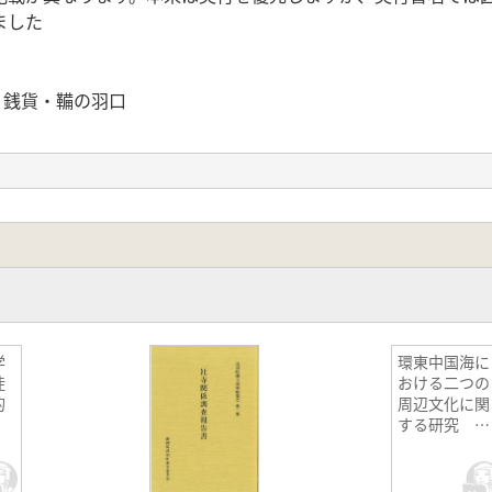
ました
 銭貨・鞴の羽口
銭貨・鞴の羽口
金属
学
環東中国海に
徒
おける二つの
的
周辺文化に関
する研究 沖
縄と済州の’
地方’人類学
試み