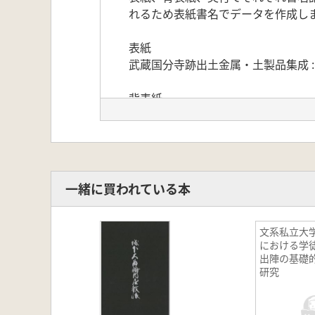
れるため表紙書名でデータを作成し
表紙
武蔵国分寺跡出土金属・土製品集成 :
背表紙
武蔵国分寺跡出土金属製品等集成 : 
奥付
武蔵国分寺跡出土遺物集成 : 土製品
一緒に買われている本
文系私立大
における学
出陣の基礎
研究