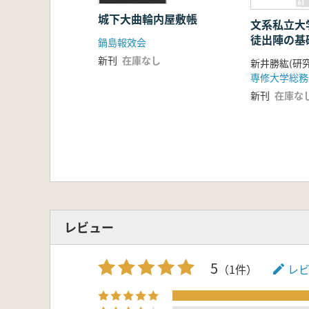
城下大曲輪内屋敷帳
文系私立大
徒出陣の基
鍋島報效会
新刊
在庫なし
新井勝紘(研
新刊
在庫な
レビュー
5
（1件）
レ