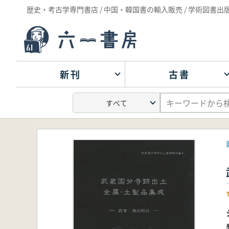
歴史・考古学専門書店 / 中国・韓国書の輸入販売 / 学術図書出
新刊
古書