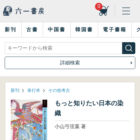
0
新刊
古書
中国書
韓国書
電子書籍
詳細検索
新刊
単行本
その他考古
もっと知りたい日本の染
織
小山弓弦葉 著