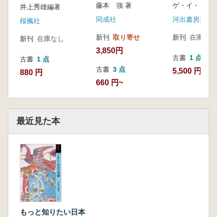
藤本 強 著
井上秀雄編著
河出書房新社
同成社
桜楓社
新刊
在庫なし
新刊
取り寄せ
新刊
在庫なし
3,850円
古書
1 点
古書
1 点
古書
3 点
5,500 円
880 円
660 円~
最近見た本
もっと知りたい日本