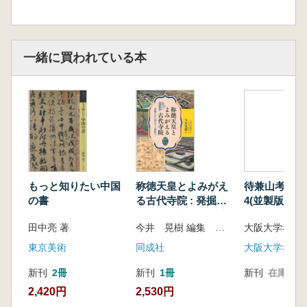
一緒に買われている本
もっと知りたい中国
称徳天皇とよみがえ
待兼山考古学
の書
る古代寺院 : 発掘さ
4(並製版)
れた西大寺と西隆寺
田中亮 著
今井 晃樹 編集 国立文化財機構奈良文化財研究所 監
東京美術
同成社
大阪大学考古
新刊
2冊
新刊
1冊
新刊
在庫なし
2,420円
2,530円