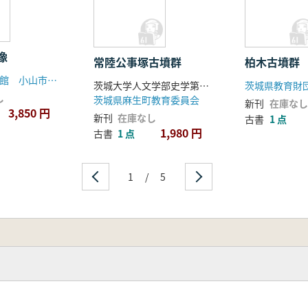
像
常陸公事塚古墳群
柏木古墳群
栃木県立博物館 小山市教育委員会
茨城大学人文学部史学第六研究室編
茨城県教育財
し
茨城県麻生町教育委員会
新刊
在庫なし
3,850 円
新刊
在庫なし
古書
1 点
1,980 円
古書
1 点
1
/
5