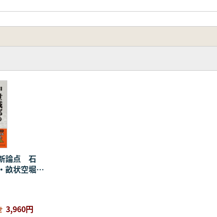
新論点 石
・畝状空堀
陣城・城郭類
3,960円
せ