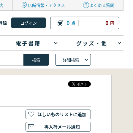
内
店舗情報・アクセス
よくある質問
0
0
登録
点
円
電子書籍
グッズ・他
詳細検索
ほしいものリストに追加
再入荷メール通知