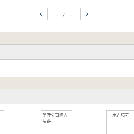
1
/
1
常陸公事塚古
柏木古墳群
墳群