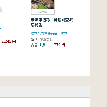
寺野東遺跡 発掘調査概
要報告
団
栃木県教育委員会 栃木県文化振興事業団
新刊
在庫なし
2,245 円
770 円
古書
1 点