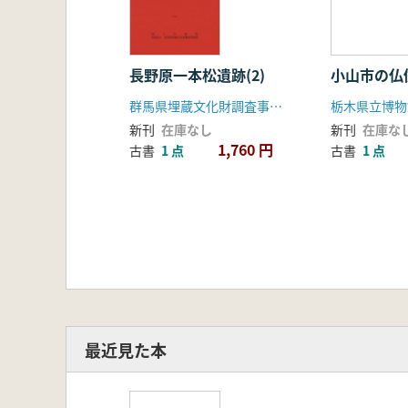
長野原一本松遺跡(2)
小山市の仏
群馬県埋蔵文化財調査事業団
新刊
在庫なし
新刊
在庫な
1,760 円
古書
1 点
古書
1 点
最近見た本