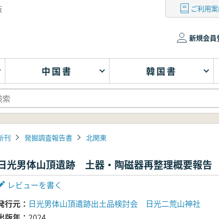
ご利用案
版
新規会員
中国書
韓国書
新刊
発掘調査報告書
北関東
日光男体山頂遺跡 土器・陶磁器再整理概要報告
レビューを書く
発行元
日光男体山頂遺跡出土品検討会 日光二荒山神社
出版年
2024