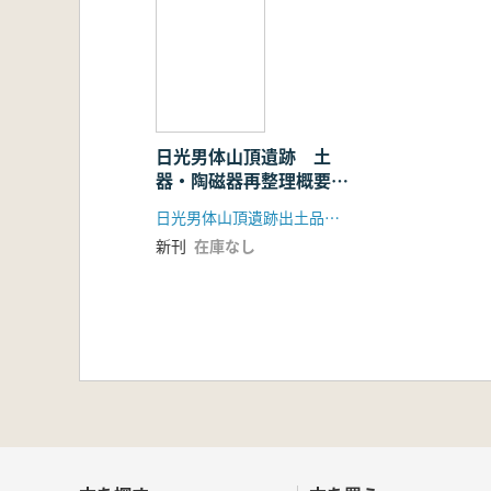
日光男体山頂遺跡 土
器・陶磁器再整理概要報
告
日光男体山頂遺跡出土品検討会 日光二荒山神社
新刊
在庫なし