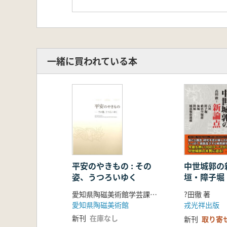
一緒に買われている本
平安のやきもの : その
中世城郭の
姿、うつろいゆく
垣・障子堀
群・海城・
愛知県陶磁美術館学芸課 編
?田徹 著
似遺構
愛知県陶磁美術館
戎光祥出版
新刊
在庫なし
新刊
取り寄