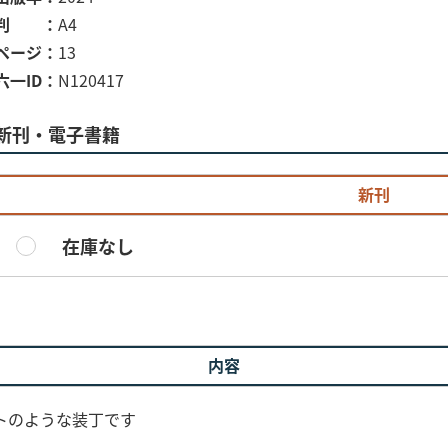
判
A4
ページ
13
六一ID
N120417
新刊・電子書籍
新刊
在庫なし
内容
トのような装丁です