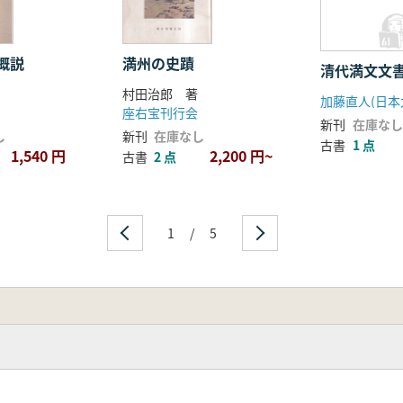
概説
満州の史蹟
清代満文文
村田治郎 著
座右宝刊行会
新刊
在庫なし
し
新刊
在庫なし
古書
1 点
1,540 円
2,200 円~
古書
2 点
1
/
5