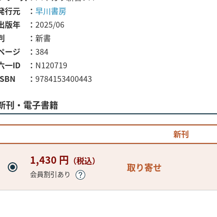
発行元
早川書房
出版年
2025/06
判
新書
ページ
384
六一ID
N120719
ISBN
9784153400443
新刊・電子書籍
新刊
1,430 円
（税込）
取り寄せ
会員割引あり