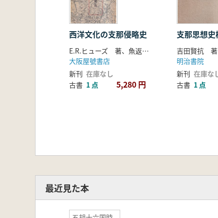
西洋文化の支那侵略史
支那思想史
E.R.ヒューズ 著、魚返善雄 訳補
吉田賢抗 著
大阪屋號書店
明治書院
新刊
在庫なし
新刊
在庫な
5,280 円
古書
1 点
古書
1 点
最近見た本
五胡十六国時