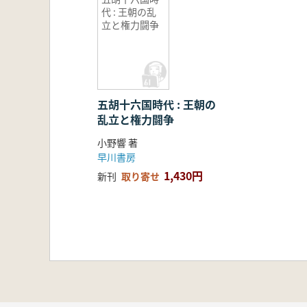
代 : 王朝の乱
立と権力闘争
五胡十六国時代 : 王朝の
乱立と権力闘争
小野響 著
早川書房
1,430円
新刊
取り寄せ