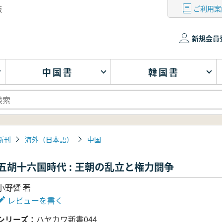
ご利用案
版
新規会員
中国書
韓国書
新刊
海外（日本語）
中国
五胡十六国時代 : 王朝の乱立と権力闘争
小野響 著
レビューを書く
シリーズ
ハヤカワ新書044