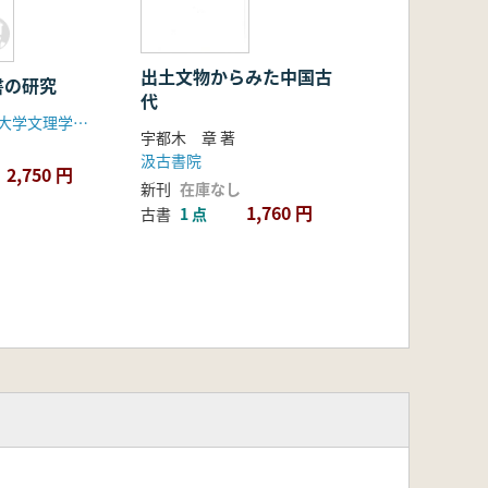
出土文物からみた中国古
書の研究
代
加藤直人(日本大学文理学部)
宇都木 章 著
汲古書院
2,750 円
新刊
在庫なし
1,760 円
古書
1 点