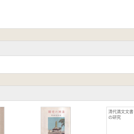
清代満文文書
の研究