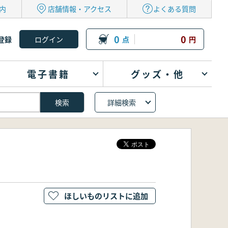
内
店舗情報・アクセス
よくある質問
0
0
登録
点
円
電子書籍
グッズ・他
詳細検索
ほしいものリストに追加