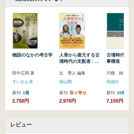
5.橘樹における有力者と造営事業
第3章 検出遺構における四面廂建物
1.柱掘方の形状からみた作業単位の把握
2.事例からみた四面廂建物の傾向
3.四面廂建物における柱掘方の事例検討
4.事例の比較と考察
5.四面廂建物の格式と造営
第4章 畿内の郡衙
物語のなかの考古学
人骨から復元する古
古墳時代の甲
1.畿内の郡衙調査・研究の現状
墳時代の支配者 : 最
事構造
2.畿内における郡衙の実相
新科学でよみがえる
田中広明 著
辻 秀人 編集
川畑 純 著
3.畿内における郡衙研究の今後 まとめに代
東北の首長たち
えて
すいれん舎
雄山閣
同成社
第5章 宮都と国府の成立
新刊
1冊
新刊
取り寄せ
新刊
10冊以
1.国庁の成立と展開を考える
2,750円
2,970円
7,150円
2.藤原京の成立
3.国庁の成立
4.宮都と国庁の比較検討
5.宮殿との比較からみた国庁
レビュー
第6章 飛鳥・藤原地域における7世紀の門遺構