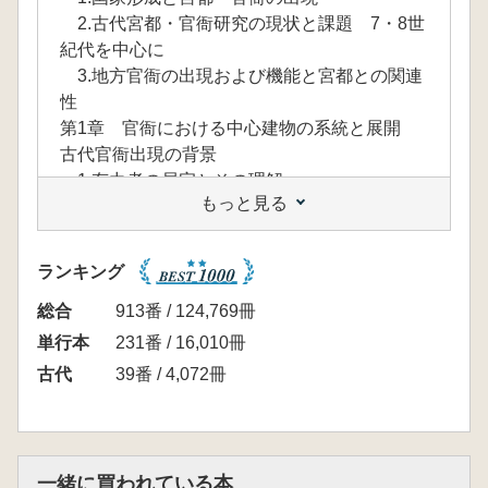
2.古代宮都・官衙研究の現状と課題 7・8世
紀代を中心に
3.地方官衙の出現および機能と宮都との関連
性
第1章 官衙における中心建物の系統と展開
古代官衙出現の背景
1.有力者の居宅とその理解
もっと見る
2.弥生時代における方形柱掘方の出現とその
系統
3.古墳時代の大型掘立柱建物
ランキング
4.分散から集約へ
5.超大型建物の出現・展開と官衙の出現
総合
913番 / 124,769冊
第2章 屯倉から評衙・郡衙へ 橘樹官衙遺跡
単行本
231番 / 16,010冊
群の検討を中心に
古代
39番 / 4,072冊
1.古墳・官衙と支配者層の変質
2.上円下方墳出現の歴史的意義
3.古墳築造の終焉 氏族制の解体を目指して
4.地方官衙・寺院造営からみた有力者
一緒に買われている本