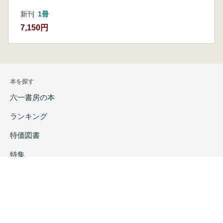
3.官衙の造営や改作を主導した人物
新刊
1冊
4.地方官衙に出仕する人びと
5.官衙研究のこれから
7,150円
本を探す
六一書房の本
ランキング
特価図書
特集
書店様へ
著者ログイン
会社案内