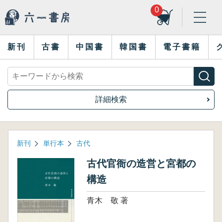
0
新刊
古書
中国書
韓国書
電子書籍
詳細検索
新刊
単行本
古代
古代官衙の造営と宮都の
構造
青木 敬 著