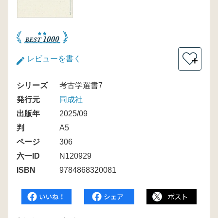
レビューを書く
＋
シリーズ
考古学選書7
発行元
同成社
出版年
2025/09
判
A5
ページ
306
六一ID
N120929
ISBN
9784868320081