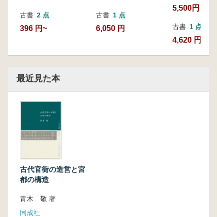
5,500円
1.大嘗宮の考古学的研究の現状と課題
古書
2 点
古書
1 点
2.平城宮における大嘗宮遺構
古書
1 点
396 円~
6,050 円
3.大嘗宮の所在位置とその意義
4,620 円
4.奈良時代の大嘗宮における構造と変遷
5.大嘗宮における各施設の遺構的特徴
6.奈良時代における大嘗宮の構造と画期
最近見た本
第9章 都市的空間としての斎宮と武蔵国府
1.国府や斎宮は都市なのか
2.遺構からみた斎宮
3.地鎮遺構と地鎮修法の変遷
4.遺構からみた武蔵国府
5.斎宮と武蔵国府出土の土器・緑釉陶器
6.斎宮・武蔵国府出土の陶硯
7.「都市的」と「都市」とのちがい 斎宮と
古代官衙の造営と宮
武蔵国府の特質
都の構造
終 章 古代地方官衙と宮都
1.古代地方官衙出現の史的評価
青木 敬 著
2.古代地方官衙の機能と実態
同成社