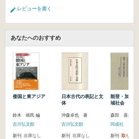
1.遺構の特徴からみた門の構造と機能
レビューを書く
2.石神遺跡における門遺構と区画
3.飛鳥京における門遺構
4.藤原宮における門遺構
5.藤原宮・京における門の特質
あなたへのおすすめ
6.飛鳥藤原地域における門の構造と特徴
第7章 国府と都城 区画・楼閣および朝堂と
脇殿
1.国庁の改作と脇殿から国府を考える
2.国庁区画の平面形と宮殿
3.楼閣の配置国庁脇殿の空間構造
4.国庁脇殿の空間構造
5.平城宮東区朝堂院出土陶硯の分布とその特
倭国と東アジア
日本古代の表記と文
能登・加賀立
徴
体
域社会
6.国庁における陶硯出土分布の特徴 大宰府
鈴木 靖民 編
沖森卓也 著
森田 喜久男 
の例
7.楼閣と脇殿からみた国庁の機能
吉川弘文館
吉川弘文館
同成社
第8章 奈良時代における大嘗宮の変遷とその
新刊
在庫なし
新刊
在庫なし
新刊
取り寄せ
意義