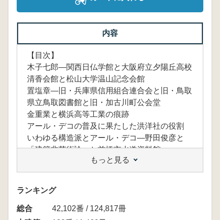
内容
【目次】
木子七郎—関西日仏学館と大阪府立夕陽丘高校
清香会館と松山大学温山記念会館
置塩章—旧・兵庫県信用組合連合会と旧・鳥取
県立鳥取図書館と旧・加古川町公会堂
金重業と横浜高等工業の痕跡
アール・デコの普及に果たした洪洋社の役割
いわゆる構造派とアール・デコ—野田俊彦と
「建築非芸術論」と前橋市水道資料館
もっと見る
土木技術者とアール・デコ—阿部美樹志と金森
誠之
水道施設とアール・デコ
ランキング
橋の親柱とアール・デコ
総合
42,102番 / 124,817冊