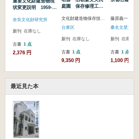
重要文化財建造物現
庭園 保存修理工事
状変更説明 1959-
報告書
1961 2冊セット
文化財建造物保存技術協会 編著
藤原義一 著
奈良文化財研究所
台東区
桑名文星堂
新刊
在庫なし
新刊
在庫なし
新刊
在庫なし
古書
1 点
古書
1 点
古書
1 点
2,376 円
9,350 円
1,100 円
最近見た本