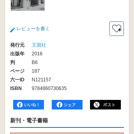
レビューを書く
＋
発行元
王国社
出版年
2016
判
B6
ページ
187
六一ID
N121157
ISBN
9784860730635
新刊・電子書籍