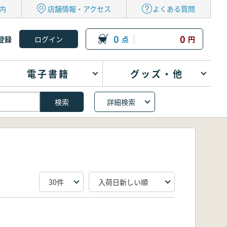
内
店舗情報・アクセス
よくある質問
0
0
登録
点
円
電子書籍
グッズ・他
詳細検索