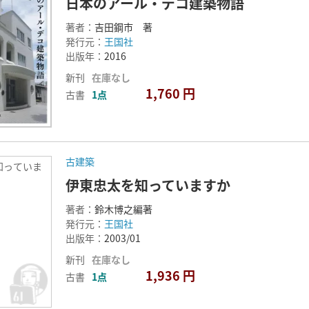
日本のアール・デコ建築物語
著者：
吉田鋼市 著
発行元：
王国社
出版年：
2016
新刊
在庫なし
1,760 円
古書
1点
古建築
知っていま
伊東忠太を知っていますか
著者：
鈴木博之編著
発行元：
王国社
出版年：
2003/01
新刊
在庫なし
1,936 円
古書
1点