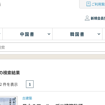
ご利用案
版
新規会員
中国書
韓国書
 の検索結果
- 2 件を表示
1
古建築