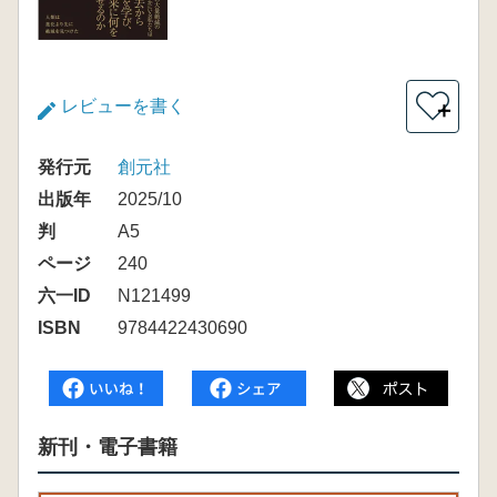
レビューを書く
＋
発行元
創元社
出版年
2025/10
判
A5
ページ
240
六一ID
N121499
ISBN
9784422430690
新刊・電子書籍