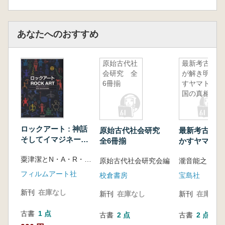
あなたへのおすすめ
原始古代社
最新考古学
会研究 全
が解き明か
6冊揃
すヤマト建
国の真相
ロックアート : 神話
原始古代社会研究
最新考古学が
そしてイマジネーシ
全6冊揃
かすヤマト建
ョン
相
粟津潔とN・A・R・A探検隊編
原始古代社会研究会編
瀧音能之 監修
フィルムアート社
校倉書房
宝島社
新刊
在庫なし
新刊
在庫なし
新刊
在庫なし
古書
1 点
古書
2 点
古書
2 点