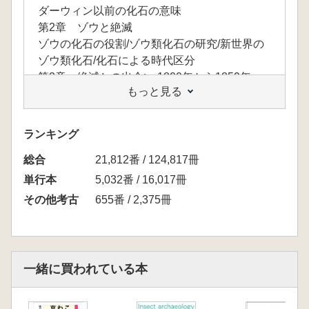
ダーウィン以前の化石の意味
第2章 ゾウと絶滅
ゾウの化石の役割/ゾウ類化石の研究/新世界の
ゾウ類化石/化石による時代区分
第3章 絶滅との出会い:1800年から1859年
もっと見る
時の砂丘/大きなナマケモノ/マンモスと博物館/
パリ盆地の大惨事/神学と絶滅 Natural
Theology looks at extinction/地質学原理/天国と
ランキング
地球/そして誰もいなくなった/作家と科学者/火
総合
と氷/すごいトカゲ類/古生物学における捏造/人
21,812番 / 124,817冊
類の歴史の長さ
単行本
5,032番 / 16,017冊
第4章 ダーウィン
その他考古
655番 / 2,375冊
種の起源/ダーウィンの時代/ダーウィンの科学/
ダーウィンの名声/ダーウィンの種の定義/コペ
ルニクスとしてのダーウィン
第5章 Upsetting the Apple Carte:ダーウィニ
一緒に買われている本
ズムの前進
『人間の由来』/どのように種が生まれ、絶滅
するか/「進化」の普及/ウマ類の進化/ハックス