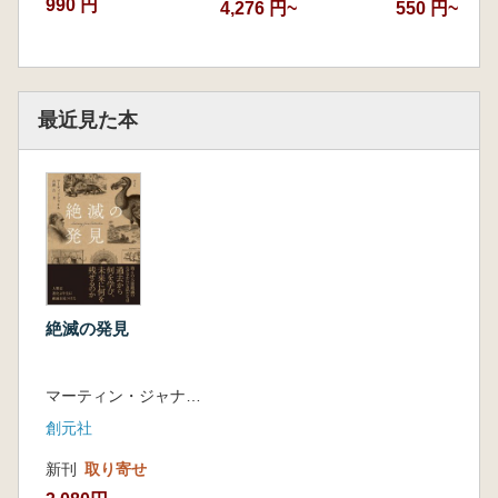
990 円
4,276 円~
550 円~
最近見た本
絶滅の発見
マーティン・ジャナル 著 真鍋 真訳
創元社
新刊
取り寄せ