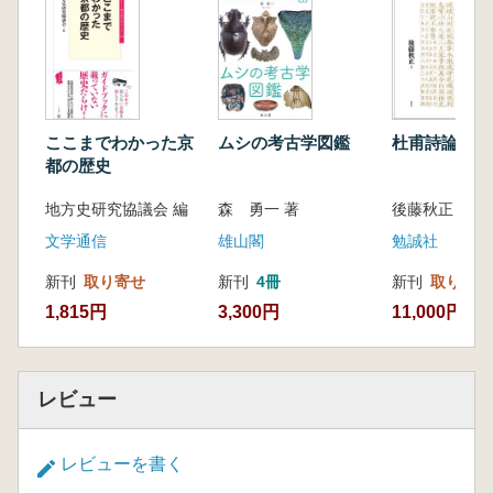
レーの貢献
第6章 大量絶滅の発見
大量絶滅の定義/古生代、中生代、新生代の誕
生/古生代の大量絶滅/第三回目の大量絶滅/第四
回目の大量絶滅/ジュラ紀における新しい系統
ここまでわかった京
ムシの考古学図鑑
杜甫詩論考
の誕生
都の歴史
第7章 第5回目の大量絶滅
地方史研究協議会 編
森 勇一 著
後藤秋正 著
デカン・トラップ/宇宙から突然降ってきた新
しい仮説/火山活動 vs 隕石衝突?/恐竜の多様性
文学通信
雄山閣
勉誠社
を精査する課題/恐竜化石記録の不完全さ/脊椎
新刊
取り寄せ
新刊
4冊
新刊
取り寄せ
動物化石の分類の難しさ/国立科学博物館のパ
1,815円
3,300円
11,000円
キケファロサウルス/小天体(隕石)説への合意形
成/さらに長期間の傾向をさぐる/恐竜が教えて
くれること/さいごに
コラム
レビュー
文献一覧
おわりに
レビューを書く