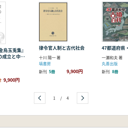
れた庭園とうたかたの内裏―
金
の
質―
成
名
名索引)
・ジオラマ・盆栽―
律令官人制と古代社会
47都道府県
金烏玉兎集』
その成立と中世
十川 陽一 著
一瀬和夫 著
マ―
開
塙書房
丸善出版
9,900円
新刊
5冊
新刊
8冊
9,900円
せ
1
/
4