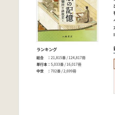
ランキング
総合
21,815番 / 124,817冊
単行本
5,033番 / 16,017冊
中世
702番 / 2,699冊