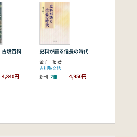
・古墳百科
史料が語る信長の時代
金子 拓 著
吉川弘文館
4,840円
4,950円
新刊
2冊