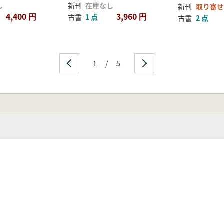
し
新刊
在庫なし
新刊
取り寄せ
4,400 円
3,960 円
古書
1 点
古書
2 点
1
/
5