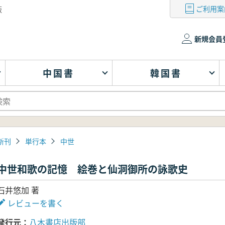
ご利用案
版
新規会員
中国書
韓国書
新刊
単行本
中世
中世和歌の記憶 絵巻と仙洞御所の詠歌史
石井悠加 著
レビューを書く
発行元
八木書店出版部