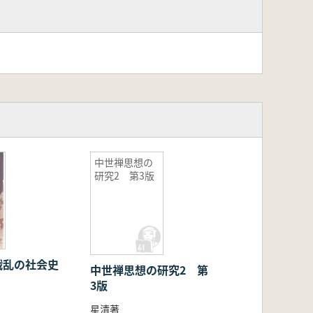
中世禅思想の
研究2 第3版
戦乱の社会史
中世禅思想の研究2 第
3版
星清著