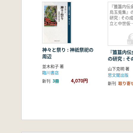
第六章 「春日権現験記絵」―描か
『簠簋内伝
烏玉兎集』
終章 宝蔵と絵巻 ―記憶と和歌の本
研究 : その
略系図
立と中世仮
あとがき/索引(作品・史料名索引、人
暦の展開
◆書き下ろしコラム
平安・鎌倉の小世界―ドールハウス
四方四季庭園と空想建築
神々と祭り : 神祇祭祀の
『簠簋内伝
周辺
中世の夜景 ―篝屋と盂蘭盆会―
の研究 : 
「桟敷」―行列・祭礼見物のドラ
仮名暦の展
並木和子 著
山下克明 著
「作り泉」―仙洞御所の納涼遊び
臨川書店
思文閣出版
4,070円
新刊
3冊
新刊
取り寄