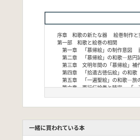
序章 和歌の新たな器 絵巻制作と
第一部 和歌と絵巻の相関
第一章 「慕帰絵」の制作意図 
第二章 「慕帰絵」の和歌―慈円
第三章 文明年間の「慕帰絵」補
第四章 「拾遺古徳伝絵」の和歌 
第五章 「一遍聖絵」の和歌―旅
第六章 西行伝絵巻と時宗 「一
第七章 絵巻「道成寺縁起」の
第二部 和歌と仙洞御所の相関
第一章 白河殿 ―発展と追憶―
第二章 鳥羽殿 ―「池辺松」と二
第三章 法住寺殿 ―愛鳥趣味と院
一緒に買われている本
第四章 北山殿 ―西園寺家のみゆ
第五章 亀山殿 ―後嵯峨院と祝い