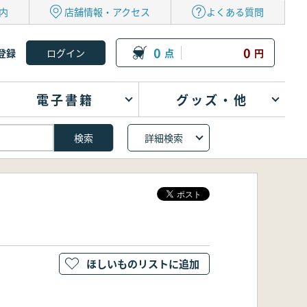
内
店舗情報・アクセス
よくある質問
0
0
登録
点
円
電子書籍
グッズ・他
詳細検索
ほしいものリストに追加