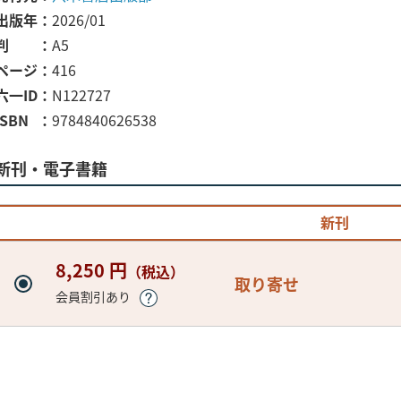
出版年
2026/01
判
A5
ページ
416
六一ID
N122727
ISBN
9784840626538
新刊・電子書籍
新刊
8,250 円
（税込）
取り寄せ
会員割引あり