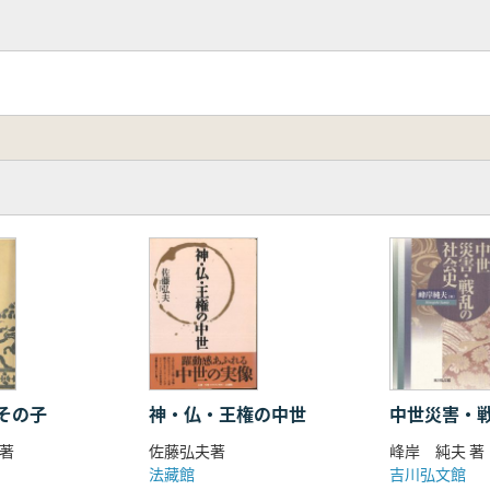
その子
神・仏・王権の中世
中世災害・
著
佐藤弘夫著
峰岸 純夫 著
法藏館
吉川弘文館