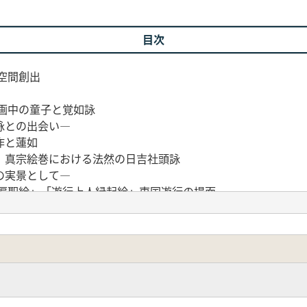
目次
空間創出
画中の童子と覚如詠
詠との出会い―
作と蓮如
真宗絵巻における法然の日吉社頭詠
の実景として―
遍聖絵」「遊行上人縁起絵」東国遊行の場面
和歌
つの皇統―
政期歌壇―
き待つ桜―
の桜―