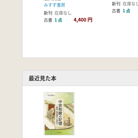
新刊
在庫な
みすず書房
古書
1 点
新刊
在庫なし
4,400 円
古書
1 点
最近見た本