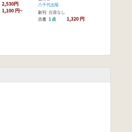
2,530円
八千代出版
1,100 円~
新刊
在庫なし
1,320 円
古書
1 点