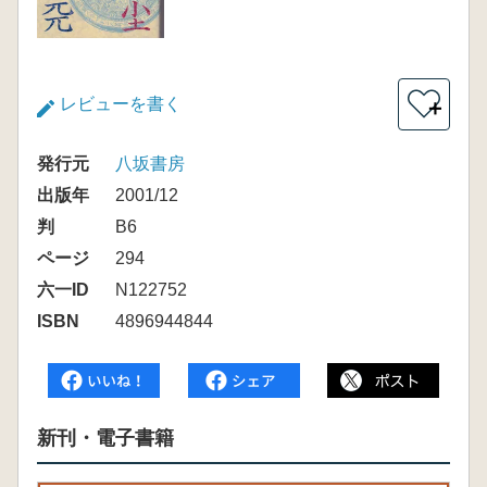
レビューを書く
＋
発行元
八坂書房
出版年
2001/12
判
B6
ページ
294
六一ID
N122752
ISBN
4896944844
新刊・電子書籍