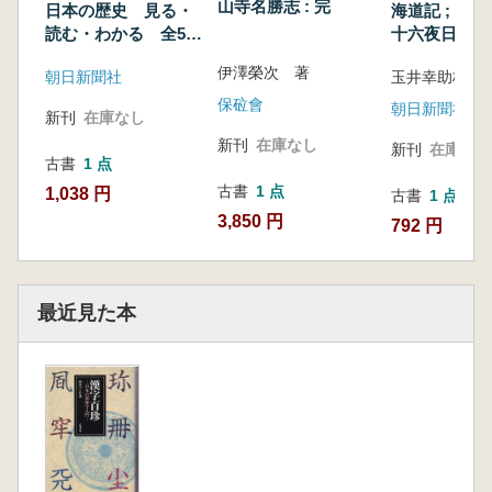
山寺名勝志 : 完
日本の歴史 見る・
海道記 ; 東關
読む・わかる 全5冊
十六夜日記
セット
伊澤榮次 著
朝日新聞社
保砬會
朝日新聞社
新刊
在庫なし
新刊
在庫なし
新刊
在庫なし
古書
1 点
古書
1 点
1,038 円
古書
1 点
3,850 円
792 円
最近見た本