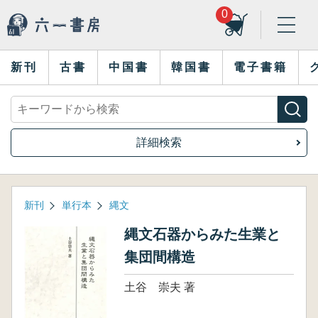
0
新刊
古書
中国書
韓国書
電子書籍
詳細検索
新刊
単行本
縄文
縄文石器からみた生業と
集団間構造
土谷 崇夫 著