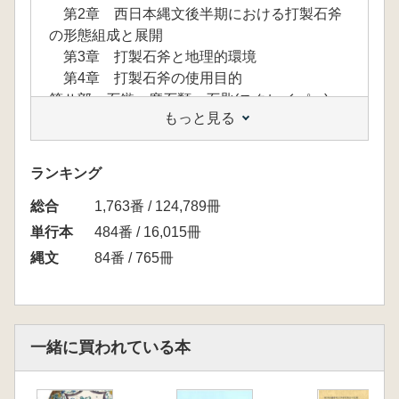
第2章 西日本縄文後半期における打製石斧
の形態組成と展開
第3章 打製石斧と地理的環境
第4章 打製石斧の使用目的
第Ⅱ部 石鏃・磨石類・石匙(スクレイパー)
もっと見る
第5章 石鏃の形態組成の地域性
第6章 磨石類の形態組成の地域性
第7章 石匙・スクレイパーの形態組成の地
ランキング
域性
総合
第Ⅲ部 磨製石斧の流通
1,763番 / 124,789冊
第8章 縄文前・中期における富山産蛇紋岩
単行本
484番 / 16,015冊
製磨製石斧の流通
縄文
84番 / 765冊
第9章 縄文後・晩期における富山産蛇紋岩
製磨製石斧の関西への流通
終章 石器の形態組成に関する考察
一緒に買われている本