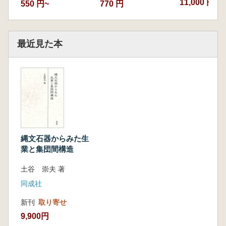
11,000 円
550 円~
770 円
最近見た本
縄文石器からみた生
業と集団間構造
土谷 崇夫 著
同成社
新刊
取り寄せ
9,900円