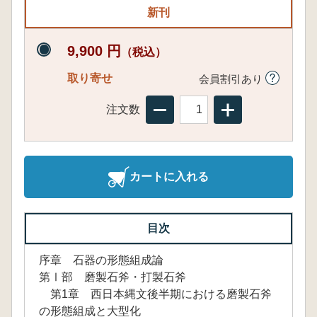
新刊
9,900 円
（税込）
取り寄せ
会員割引あり
注文数
カートに入れる
目次
序章 石器の形態組成論
第Ⅰ部 磨製石斧・打製石斧
第1章 西日本縄文後半期における磨製石斧
の形態組成と大型化