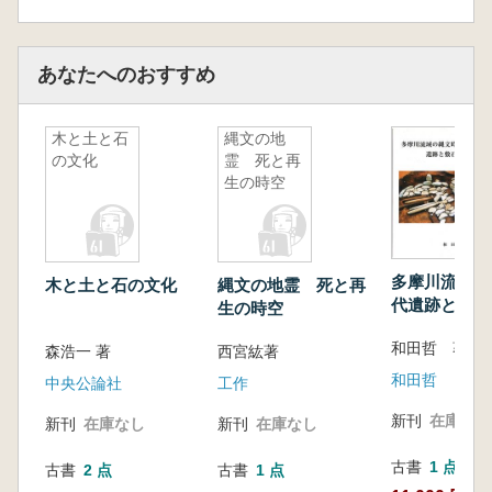
あなたへのおすすめ
木と土と石
縄文の地
の文化
霊 死と再
生の時空
多摩川流域の
木と土と石の文化
縄文の地霊 死と再
代遺跡と敷石
生の時空
和田哲 著
森浩一 著
西宮紘著
和田哲
中央公論社
工作
新刊
在庫なし
新刊
在庫なし
新刊
在庫なし
古書
1 点
古書
2 点
古書
1 点