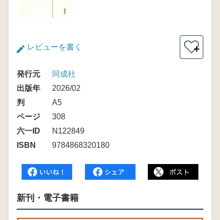
レビューを書く
＋
発行元
同成社
出版年
2026/02
判
A5
ページ
308
六一ID
N122849
ISBN
9784868320180
新刊・電子書籍