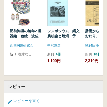
肥前陶磁の編年2 磁
シンポジウム 縄文
播磨からみた
器編 色絵 波佐
農耕論と焼畑 予稿
おわり、弥生
見・三川内を中心に
集
まり
近世陶磁研究会
中沢道彦
新刊
在庫なし
新刊
4冊
新刊
10冊以
1,100円
2,310円
レビュー
レビューを書く