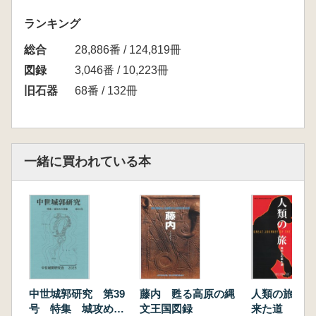
ランキング
総合
28,886番 / 124,819冊
図録
3,046番 / 10,223冊
旧石器
68番 / 132冊
一緒に買われている本
中世城郭研究 第39
藤内 甦る高原の縄
人類の旅 港
号 特集 城攻めの
文王国図録
来た道