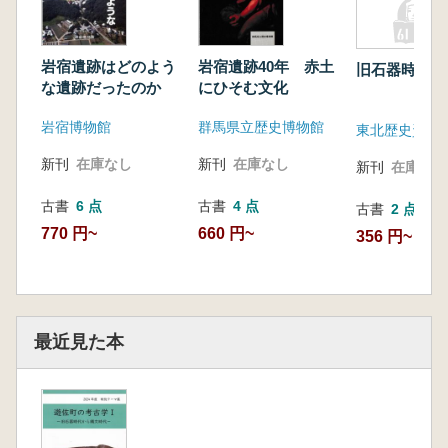
岩宿遺跡はどのよう
岩宿遺跡40年 赤土
旧石器時代の
な遺跡だったのか
にひそむ文化
岩宿博物館
群馬県立歴史博物館
東北歴史資料
新刊
在庫なし
新刊
在庫なし
新刊
在庫なし
古書
6 点
古書
4 点
古書
2 点
770 円~
660 円~
356 円~
最近見た本