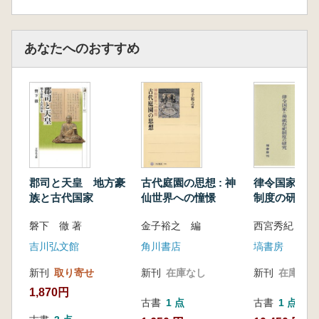
第5章 八幡宮における二つの「比売神」成立
の意義
はじめに
あなたへのおすすめ
一 比売神の性格と成立とその背景
二 八幡比売神宮寺の成立と宇佐氏
三 大帯姫の登場の意味
むすび
付論 「八幡神」からみた「民族」「国家」の
問題について
はじめに
一 律令国家の成立と軍神八幡神の登場
郡司と天皇 地方豪
古代庭園の思想 : 神
律令国家と神
二 国を護る神と国を護る仏教の結合
族と古代国家
仙世界への憧憬
制度の研究
三 鎮護国家の神、八幡神
磐下 徹 著
金子裕之 編
西宮秀紀 著
四 八幡神と九世紀の日本人の国際意識―むす
びにかえて―
吉川弘文館
角川書店
塙書房
第6章 御霊信仰のはじまりと八幡信仰の新展
新刊
取り寄せ
新刊
在庫なし
新刊
在庫なし
開
1,870円
はじめに
古書
1 点
古書
1 点
一 御霊信仰のはじまりと密教