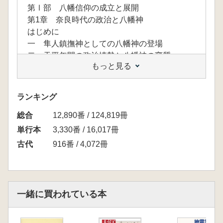
第Ⅰ部 八幡信仰の成立と展開
第1章 奈良時代の政治と八幡神
はじめに
一 隼人鎮撫神としての八幡神の登場
二 天平年間の政治情勢と八幡神の変質
もっと見る
三 八幡神の入京とその背景
四 道鏡事件と八幡神
むすび
ランキング
第2章 僧法蓮からみた八幡神論
総合
―法蓮と八幡神の出会いから国家神への道を読
12,890番 / 124,819冊
み解く―
単行本
3,330番 / 16,017冊
はじめに
古代
916番 / 4,072冊
一 神と仏の遭遇―八幡神と法蓮―
二 法蓮・八幡神と北辰信仰(妙見信仰)
三 『続日本紀』にみえる法蓮の実像
四 宇佐虚空蔵寺遺跡から見た法蓮像
一緒に買われている本
五 法蓮と宇佐君(公)氏
六 法蓮の足どりと八幡神への遭遇―飛鳥と豊
前をつなぐ―