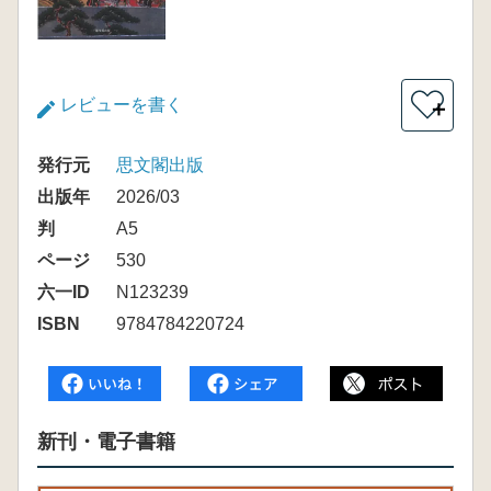
レビューを書く
＋
発行元
思文閣出版
出版年
2026/03
判
A5
ページ
530
六一ID
N123239
ISBN
9784784220724
新刊・電子書籍