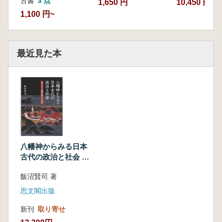
古書
3 点
1,650 円
10,450 円
二 八幡大菩薩の登場と御霊信仰
1,100 円~
三 和気氏と空海・最澄の仏教、八幡信仰の新
展開
四 王城鎮護の石清水八幡大菩薩宮の成立と展
最近見た本
開
五 志多羅神の入京の意義
むすび
第7章 権門としての八幡宮寺の成立
はじめに
一 元命以前の宇佐宮弥勒寺と石清水八幡宮
二 宇佐宮弥勒寺と石清水八幡宮の結合―元命
の時代―
八幡神からみる日本
三 権門石清水八幡宮の成立―元命の子孫たち
古代の政治と社会 :
―
新たなる八幡信仰史
むすび
飯沼賢司 著
の視座
第8章 古代における八幡神と信仰のひろがり
思文閣出版
一 天神・地祇と八幡神
新刊
取り寄せ
二 天神・地祇の上に立つ新たなる神の出現
三 八幡入京の背後にある二つの宗教政策―聖