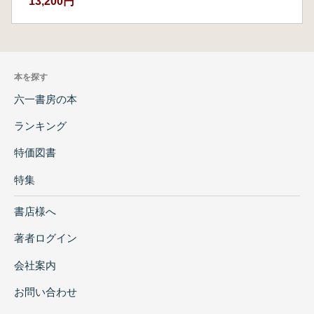
13,200円
武天皇と光明子の仏教理念―
四 称徳女帝の仏教政策と道鏡
五 桓武天皇の国家構想と八幡大菩薩
六 支配の神・仏と抵抗の神・仏の対立と融合
本を探す
七 古代の信仰の構造とひろがり
六一書房の本
第Ⅱ部 八幡宮の祭礼と伝説の世界を読む
第9章 宇佐宮放生会を読む
ランキング
はじめに
一 中世の放生会の復元
特価図書
二 放生会を読み解く
特集
三 放生会の成立
むすび
書店様へ
第10章 宇佐宮行幸会を読む
はじめに
著者ログイン
一 行幸会に込められた八幡神の歴史
会社案内
二 原行幸会の神幸のルートの意味するもの
三 薦枕の登場と行幸会の成立
お問い合わせ
むすび