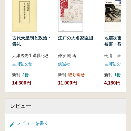
七 小倉山鎮座と弥勒寺の成立から鎮護国家の
神へ
むすび
第3章 八幡大菩薩成立の歴史的背景―聖武天
皇の国家構想と関連して―
古代天皇制と政治・
江戸の大名家臣団
地震災害と地震
はじめに
儀礼
被害・観測・
一 聖武朝における菩薩思想
1400年
大津透先生退職記念論文集刊行委員会 編集
仲泉 剛 著
松浦 律子 著
二 聖武天皇と八幡神
三 太上天皇霊と八幡大菩薩の登場
吉川弘文館
勉誠社
吉川弘文館
むすび
新刊
2冊
新刊
取り寄せ
新刊
1冊
第4章 女性史からみた道鏡事件
14,300円
11,000円
4,180円
―宇佐宮における女祢宜託宣と亀卜の対決―
はじめに
一 道鏡事件における託宣と亀卜の対決
二 道鏡事件の背景
レビュー
三 宇佐宮における女祢宜の役割の変化
むすびにかえて
レビューを書く
補論 宇佐宮女祢宜概史