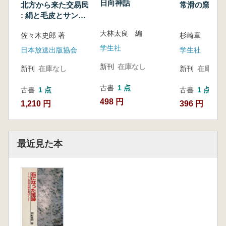
日向神話
北方から来た交易民
常滑の窯
: 絹と毛皮とサンタ
ン人
大林太良 編
佐々木史郎 著
杉崎章
学生社
日本放送出版協会
学生社
新刊
在庫なし
新刊
在庫なし
新刊
在庫なし
古書
1 点
古書
1 点
古書
1 点
498 円
1,210 円
396 円
最近見た本