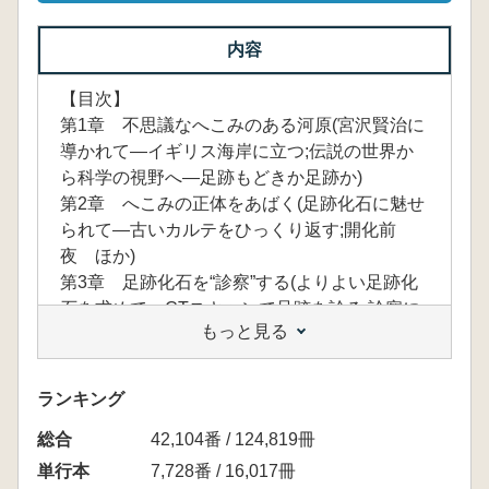
内容
【目次】
第1章 不思議なへこみのある河原(宮沢賢治に
導かれて—イギリス海岸に立つ;伝説の世界か
ら科学の視野へ—足跡もどきか足跡か)
第2章 へこみの正体をあばく(足跡化石に魅せ
られて—古いカルテをひっくり返す;開化前
夜 ほか)
第3章 足跡化石を“診察”する(よりよい足跡化
石を求めて—CTスキャンで足跡を診る;診察に
もっと見る
先立って ほか)
第4章 診察室は動物園(抜き足差し足忍び足—
ゾウのおなかの下にもぐる;足型も重要な鑑識
ランキング
資料—資料庫は宝の山)
総合
第5章 足跡化石に出会うには(国内の主な足跡
42,104番 / 124,819冊
化石産地;国内で足跡化石がみられる主な博物
単行本
7,728番 / 16,017冊