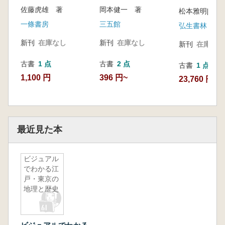
佐藤虎雄 著
岡本健一 著
一條書房
三五館
弘生書林
新刊
在庫なし
新刊
在庫なし
新刊
在庫なし
古書
1 点
古書
2 点
古書
1 点
1,100 円
396 円~
23,760 円
最近見た本
ビジュアル
でわかる江
戸・東京の
地理と歴史