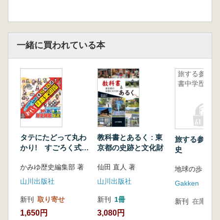
一緒に買われている本
旅する参考
書中学歴史
タテにたどって丸わ
教科書とあるく : 東
旅する参考書
かり! すごろく式お
京都の史跡と文化財
史
もしろ日本史図鑑
かみゆ歴史編集部 著
仙田 直人 著
地球の歩き方 
山川出版社
山川出版社
Gakken
新刊
取り寄せ
新刊
1冊
新刊
在庫なし
1,650円
3,080円