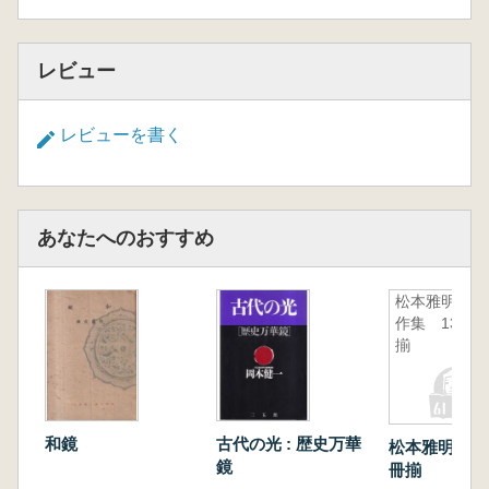
レビュー
レビューを書く
あなたへのおすすめ
松本雅明著
作集 13冊
揃
和鏡
古代の光 : 歴史万華
松本雅明著作
鏡
冊揃