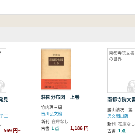
発
南都寺院文書
の世界
荘園分布図 上巻
発見
南都寺院文
竹内理三編
勝山清次 編
吉川弘文館
チエ
思文閣出版
新刊
在庫なし
し
新刊
在庫なし
1,188 円
古書
1 点
569 円~
古書
1 点