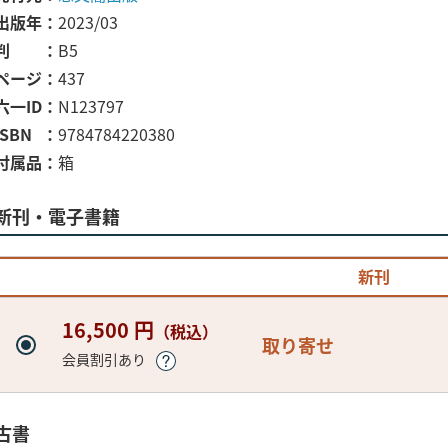
出版年
2023/03
判
B5
ページ
437
六一ID
N123797
ISBN
9784784220380
付属品
箱
新刊・電子書籍
新刊
16,500 円
（税込）
取り寄せ
会員割引あり
古書