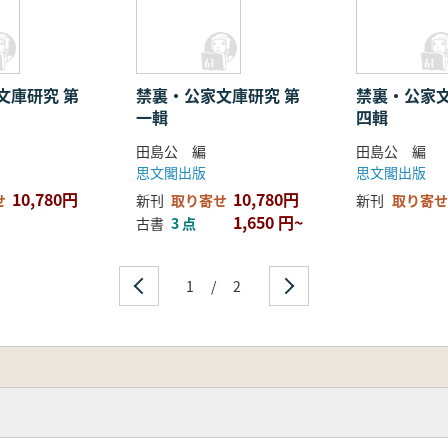
文庫研究 第
禁裏・公家文庫研究 第
禁裏・公家文
一輯
四輯
田島公 編
田島公 編
思文閣出版
思文閣出版
10,780円
10,780円
せ
新刊
取り寄せ
新刊
取り寄せ
1,650 円~
古書
3 点
1
/
2