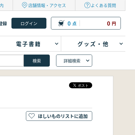
内
店舗情報・アクセス
よくある質問
0
0
登録
点
円
電子書籍
グッズ・他
詳細検索
ほしいものリストに追加