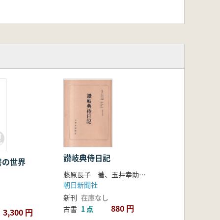
讃岐典侍日記
書の世界
藤原長子 著、玉井幸助 校註
朝日新聞社
新刊
在庫なし
880 円
古書
1 点
3,300 円