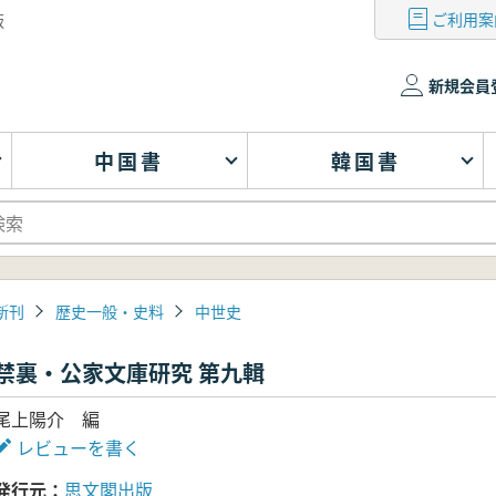
ご利用案
版
新規会員
中国書
韓国書
新刊
歴史一般・史料
中世史
禁裏・公家文庫研究 第九輯
尾上陽介 編
レビューを書く
発行元
思文閣出版