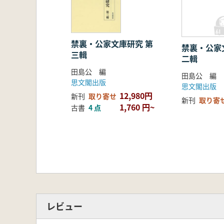
禁裏・公家文庫研究 第
禁裏・公家
三輯
二輯
田島公 編
田島公 編
思文閣出版
思文閣出版
12,980円
新刊
取り寄せ
新刊
取り寄
1,760 円~
古書
4 点
レビュー