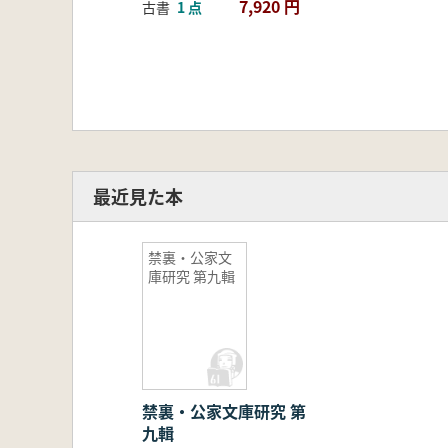
7,920 円
古書
1 点
最近見た本
禁裏・公家文
庫研究 第九輯
禁裏・公家文庫研究 第
九輯