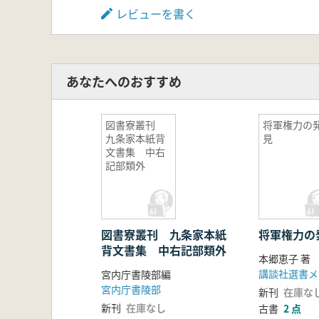
レビューを書く
あなたへのおすすめ
図書寮叢刊
将軍権力の
九条家本紙背
見
文書集 中右
記部類外
図書寮叢刊 九条家本紙
将軍権力の
背文書集 中右記部類外
本郷恵子 著
講談社選書メ
宮内庁書陵部編
宮内庁書陵部
新刊
在庫な
新刊
在庫なし
古書
2 点