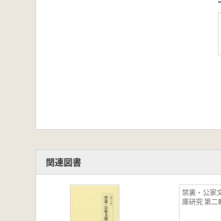
関連図書
禁裏・公家
庫研究 第二