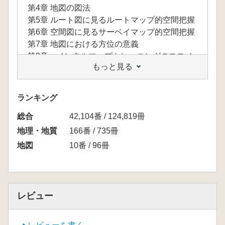
第4章 地図の図法
第5章 ルート図に見るルートマップ的空間把握
第6章 空間図に見るサーベイマップ的空間把握
第7章 地図における方位の意義
第8章 メンタルマップトレーニングのススメ
もっと見る
第9章 身近な地域の地図でトレーニング
第10章 市町村図でトレーニング
第11章 都道府県図でトレーニング
ランキング
第12章 日本地図でトレーニング
総合
第13章 アジア図でトレーニング
42,104番 / 124,819冊
第14章 世界地図でトレーニング
地理・地質
166番 / 735冊
第15章 まとめのテスト
地図
10番 / 96冊
ワークリスト
参考文献
あとがき
レビュー