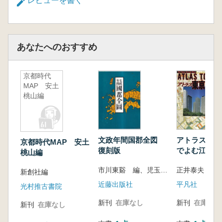
レビューを書く
あなたへのおすすめ
京都時代
MAP 安土
桃山編
文政年間国郡全図
アトラス東京 
京都時代MAP 安土
復刻版
でよむ江戸〜
桃山編
市川東谿 編、児玉幸多 解説
正井泰夫 監
新創社編
近藤出版社
平凡社
光村推古書院
新刊
在庫なし
新刊
在庫なし
新刊
在庫なし