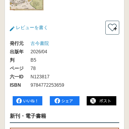
レビューを書く
＋
発行元
古今書院
出版年
2026/04
判
B5
ページ
78
六一ID
N123817
ISBN
9784772253659
新刊・電子書籍