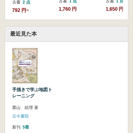
古書
1 点
古書
1 点
古書
2 点
1,760 円
1,650 円
792 円~
最近見た本
手描きで学ぶ地図ト
レーニング
栗山 絵理 著
古今書院
新刊
5冊