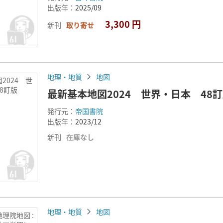
出版年：
2025/09
3,300 円
新刊
取り寄せ
地理・地質
地図
2024 世
8訂版
最新基本地図2024 世界・日本 48
発行元：
帝国書院
出版年：
2023/12
新刊
在庫なし
地理・地質
地図
理院地図 :