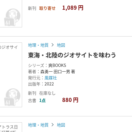
1,089 円
新刊
取り寄せ
地理・地質
地図
のジオサイ
東海・北陸のジオサイトを味わう
シリーズ：
爽BOOKS
著者：
森勇一 田口一男 著
発行元：
風媒社
出版年：
2022
新刊
在庫なし
880 円
古書
1点
地理・地質
地図
アトラス日