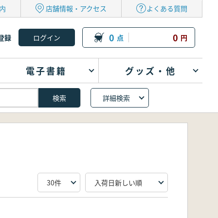
内
店舗情報・アクセス
よくある質問
0
0
登録
点
円
電子書籍
グッズ・他
詳細検索