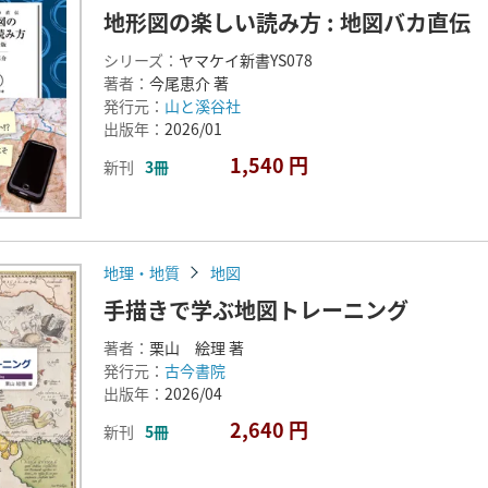
地形図の楽しい読み方 : 地図バカ直伝
シリーズ：
ヤマケイ新書YS078
著者：
今尾恵介 著
発行元：
山と溪谷社
出版年：
2026/01
1,540 円
新刊
3冊
地理・地質
地図
手描きで学ぶ地図トレーニング
著者：
栗山 絵理 著
発行元：
古今書院
出版年：
2026/04
2,640 円
新刊
5冊