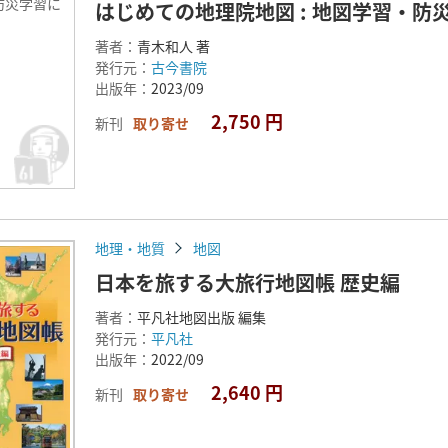
防災学習に
はじめての地理院地図 : 地図学習・防
著者：
青木和人 著
発行元：
古今書院
出版年：
2023/09
2,750 円
新刊
取り寄せ
地理・地質
地図
日本を旅する大旅行地図帳 歴史編
著者：
平凡社地図出版 編集
発行元：
平凡社
出版年：
2022/09
2,640 円
新刊
取り寄せ