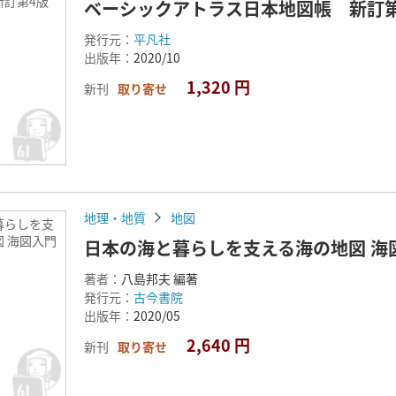
新訂第4版
ベーシックアトラス日本地図帳 新訂第
発行元：
平凡社
出版年：
2020/10
1,320 円
新刊
取り寄せ
地理・地質
地図
暮らしを支
 海図入門
日本の海と暮らしを支える海の地図 海
著者：
八島邦夫 編著
発行元：
古今書院
出版年：
2020/05
2,640 円
新刊
取り寄せ