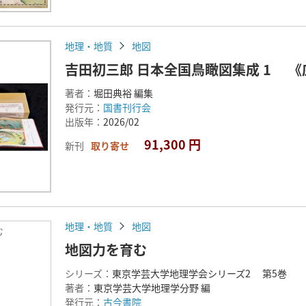
地理・地質
地図
吉田初三郎 日本全国鳥瞰図集成 1 《
著者：
堀田典裕 編集
発行元：
国書刊行会
出版年：
2026/02
91,300 円
新刊
取り寄せ
地理・地質
地図
む
地図力を育む
シリーズ：
東京学芸大学地理学会シリーズ2 第5巻
著者：
東京学芸大学地理学分野 編
発行元：
古今書院