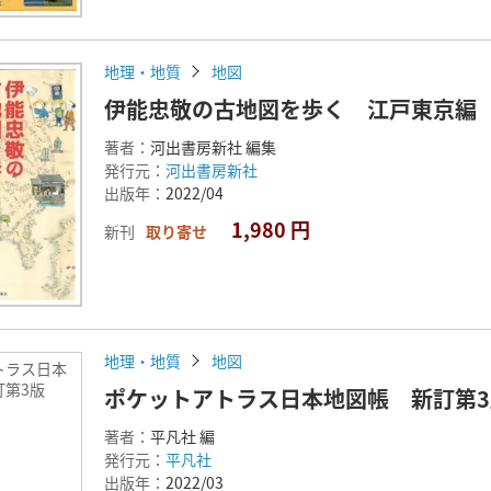
地理・地質
地図
伊能忠敬の古地図を歩く 江戸東京編
著者：
河出書房新社 編集
発行元：
河出書房新社
出版年：
2022/04
1,980 円
新刊
取り寄せ
地理・地質
地図
トラス日本
訂第3版
ポケットアトラス日本地図帳 新訂第3
著者：
平凡社 編
発行元：
平凡社
出版年：
2022/03