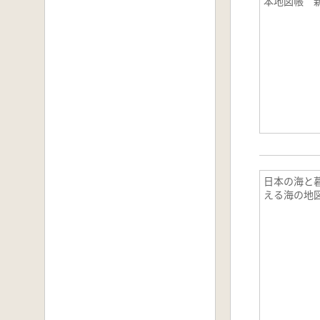
本地図帳 
日本の海と
える海の地図