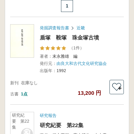
1
発掘調査報告書
近畿
盾塚 鞍塚 珠金塚古墳
（1件）
著者：
末永雅雄 編
発行元：
由良大和古代文化研究協会
出版年：
1992
新刊
在庫なし
＋
13,200 円
古書
1点
研究紀
研究報告
要 第22
研究紀要 第22集
集