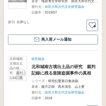
著者：
橿原考古学研究所 由良大和古代文化研究協会 編
発行元：
由良大和古代文化研究協会
出版年：
2019/07
新刊
在庫なし
＋
再入荷メール通知
北和城南
研究報告
古墳出土
北和城南古墳出土品の研究 裁判
品の研
記録に残る皇陵盗掘事件の真相
究 裁判
記録に残
シリーズ：
研究紀要第22集抜刷
る皇陵盗
著者：
鐘方正樹 髙木清生 山上豊
掘事件の
真相
発行元：
由良大和古代文化研究協会
出版年：
2018