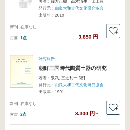
著者：
鐘方正樹 髙木清生 山上豊
発行元：
由良大和古代文化研究協会
出版年：
2018
新刊
在庫なし
＋
3,850 円
古書
1点
研究報告
朝鮮三国時代陶質土器の研究
著者：
泉武, 三辻利一 [著]
発行元：
由良大和古代文化研究協会
出版年：
1991
新刊
在庫なし
＋
3,300 円~
古書
2点