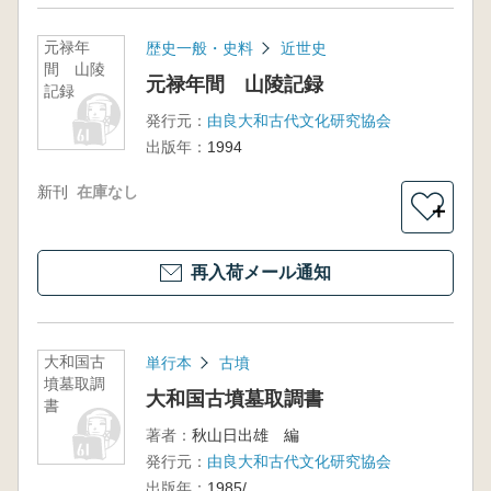
元禄年
歴史一般・史料
近世史
間 山陵
元禄年間 山陵記録
記録
発行元：
由良大和古代文化研究協会
出版年：
1994
新刊
在庫なし
＋
再入荷メール通知
大和国古
単行本
古墳
墳墓取調
大和国古墳墓取調書
書
著者：
秋山日出雄 編
発行元：
由良大和古代文化研究協会
出版年：
1985/