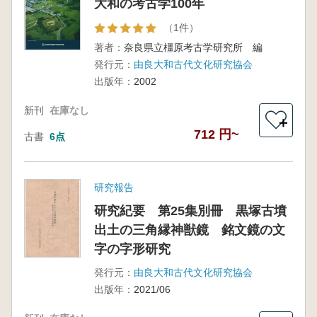
大和の考古学100年
（1件）
著者：
奈良県立橿原考古学研究所 編
発行元：
由良大和古代文化研究協会
出版年：
2002
新刊
在庫なし
＋
712 円~
古書
6点
研究報告
研究紀要 第25集別冊 黒塚古墳
出土の三角縁神獣鏡 銘文鏡の文
字の字形研究
発行元：
由良大和古代文化研究協会
出版年：
2021/06