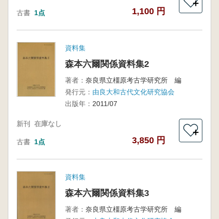
＋
1,100 円
古書
1点
資料集
森本六爾関係資料集2
著者：
奈良県立橿原考古学研究所 編
発行元：
由良大和古代文化研究協会
出版年：
2011/07
新刊
在庫なし
＋
3,850 円
古書
1点
資料集
森本六爾関係資料集3
著者：
奈良県立橿原考古学研究所 編