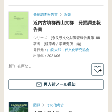
発掘調査報告書
近畿
近内古墳群西山支群 発掘調査報
告書
シリーズ：
(奈良県文化財調査報告書第188集)
著者：
(橿原考古学研究所 編)
発行元：
由良大和古代文化研究協会
出版年：
2021/06
新刊
在庫なし
＋
再入荷メール通知
図録
その他考古