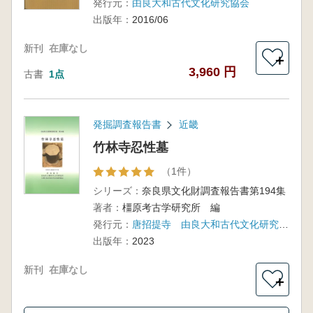
発行元：
由良大和古代文化研究協会
出版年：
2016/06
新刊
在庫なし
＋
3,960 円
古書
1点
発掘調査報告書
近畿
竹林寺忍性墓
（1件）
シリーズ：
奈良県文化財調査報告書第194集
著者：
橿原考古学研究所 編
発行元：
唐招提寺 由良大和古代文化研究協会
出版年：
2023
新刊
在庫なし
＋