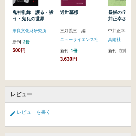
裕太郎
11.古代における布留遺跡とその周辺遺跡の
鬼神乱舞 護る・祓
近世墓標
昼飯の丘に集
う・鬼瓦の世界
井正幸さん還
様相 木村理恵
論集
12.石上地域と2つの物部氏 溝口優樹
奈良文化財研究所
三好義三 編
ニューサイエンス社
真陽社
※紀要から除かれた部分(本商品には収録が無
新刊
2冊
い部分)
500円
新刊
1冊
新刊
在庫なし
2 実験考古学的手法を用いた弥生時代の武力衝
3,630円
突と集団関係の実態解明に関する研究 荒田敬
介
3 須恵器と陶質土器 平成30年度韓国国立文化
財研究所との交換研修報告 岩越陽平
Ⅱ 財団設立の概要と活動
レビュー
財団設立の概要と運営 泉森皎
父由良哲次と新沢千塚古墳群、由良大和古代文
レビューを書く
化研究協会についての覚書 荒木翠子