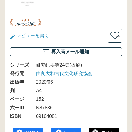
レビューを書く
＋
再入荷メール通知
シリーズ
研究紀要第24集(抜刷)
発行元
由良大和古代文化研究協会
出版年
2020/06
判
A4
ページ
152
六一ID
N87886
ISBN
09164081