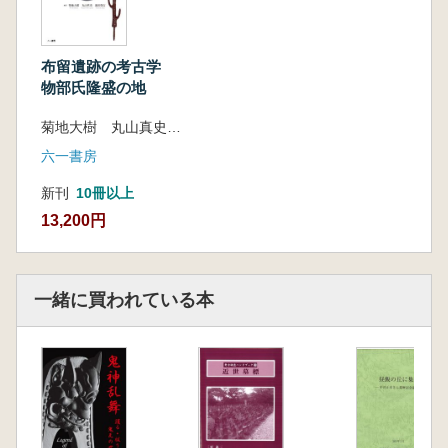
は大きな成果です。(編集後記より抜粋)
【目次】
が「大和布留遺跡における歴史的景観の復元」
布留遺跡の考古学
です
物部氏隆盛の地
I 研究論文・報告
菊地大樹 丸山真史 池田保信 編
1 大和布留遺跡における歴史的景観の復元
代
表 池田保信
六一書房
1.布留遺跡の位置と環境 池田保信
新刊
10冊以上
2.調査の概要 池田
13,200円
3.地形の復元 池田
4.布留遺跡の概要 池田
5.布留遺跡を中心とする縄文時代の遺跡動
態 岡田憲一・小泉翔太・石田由紀子
一緒に買われている本
6.弥生時代の布留遺跡とその周辺 池田
7.土器からみた古墳出現期の布留川流域 山
本亮
8.布留遺跡周辺の古墳群 石田大輔
9.布留遺跡の古墳時代集落 中久保辰夫
10.布留遺跡の刀剣装具生産について 三好