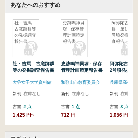
あなたへのおすすめ
社・吉馬
史跡鳴神貝
阿弥陀古墳
古窯跡群等
塚 : 保存管
群 第1・2
の発掘調査
理計画策定
号墳発掘調
報告書
報告書
査報告
社・吉馬 古窯跡群
史跡鳴神貝塚 : 保存
阿弥陀古墳群
等の発掘調査報告書
管理計画策定報告書
2号墳発掘調
大谷女子大学資料館
和歌山市教育委員会
新刊
在庫なし
新刊
在庫なし
新刊
在庫なし
古書
2 点
古書
1 点
古書
3 点
1,425 円~
712 円
1,056 円~