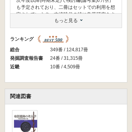
次年度以降(時期未定)で検討編(論考集)の刊行
も予定されており、二冊はセットでの利用を想
定されています。古墳時代の特に集落研究をさ
もっと見る
れる方には非常に大事な資料となると思われま
す。
【内容】
ランキング
布留遺跡は橿原遺跡と同じ年の昭和13年(1938)
に最初の発掘調査が実施され、今日まで断続的
総合
349番 / 124,817冊
に調査が行われてきました。本論は旧石器時代
発掘調査報告書
24番 / 31,315冊
から中世にいたる集落遺跡とその関係遺構群の
近畿
10番 / 4,509冊
分析研究ですが、この遺跡から出土した縄文土
器は「天理式」の名称で近畿地方の縄文時代中
期の基準資料となっています。また古墳時代で
は布留川右岸で検出された円筒埴輪と朝顔型埴
関連図書
輪を玉垣状にめぐらせた祭祀遺構が著名です
が、古墳時代前期の土器群が「布留式土器」と
呼ばれていることも書き添えておきます。本論
では遺跡周辺の古墳群や石上神宮、特に石上神
宮に関係する物部氏まで記述を進めていること